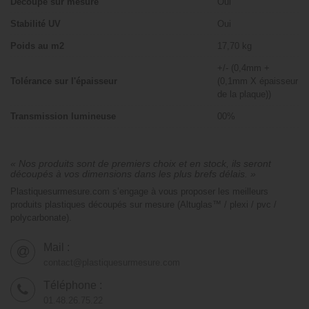
Découpe sur mesure
Oui
Stabilité UV
Oui
Poids au m2
17,70 kg
+/- (0,4mm +
Tolérance sur l'épaisseur
(0,1mm X épaisseur
de la plaque))
Transmission lumineuse
00%
« Nos produits sont de premiers choix et en stock, ils seront
découpés à vos dimensions dans les plus brefs délais. »
Plastiquesurmesure.com s’engage à vous proposer les meilleurs
produits plastiques découpés sur mesure (Altuglas™ / plexi / pvc /
polycarbonate).
Mail :
contact@plastiquesurmesure.com
Téléphone :
01.48.26.75.22