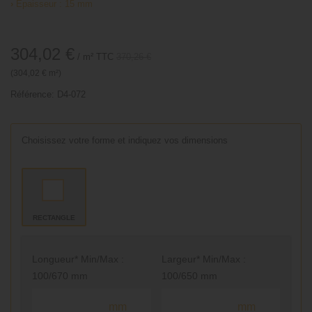
›
Épaisseur : 15 mm
304,02 €
/ m²
TTC
370,26 €
(304,02 € m²)
Référence:
D4-072
Choisissez votre forme et indiquez vos dimensions
RECTANGLE
Longueur* Min/Max :
Largeur* Min/Max :
100/670 mm
100/650 mm
mm
mm