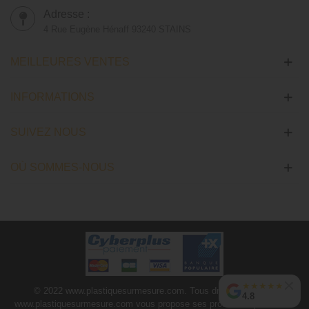
Adresse :
4 Rue Eugène Hénaff 93240 STAINS
MEILLEURES VENTES
INFORMATIONS
SUIVEZ NOUS
OÙ SOMMES-NOUS
★
★
★
★
★
© 2022 www.plastiquesurmesure.com. Tous droits réservés |
4.8
www.plastiquesurmesure.com vous propose ses produits depuis 2012.