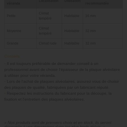
Localisation
Utilisation
véranda
recommandée
Climat
Petite
Habitable
16 mm
tempéré
Climat
Moyenne
Habitable
32 mm
tempéré
Grande
Climat rude
Habitable
32 mm
Conseils
›
Il est toujours préférable de demander conseil à un
professionnel avant de choisir l'épaisseur de la plaque alvéolaire
à utiliser pour votre véranda.
›
Lors de l'achat de plaques alvéolaires, assurez vous de choisir
des plaques de qualité, fabriquées par un fabricant réputé.
›
Respectez les instructions du fabricant pour la découpe, la
fixation et l'entretien des plaques alvéolaires.
« Nos produits sont de premiers choix et en stock, ils seront
découpés à vos dimensions dans les plus brefs délais. »