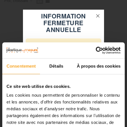
Prix, croissant
INFORMATION
FERMETURE
ANNUELLE
⚠️
Fermeture du 08 août au 23 août
inclus
Consentement
Détails
À propos des cookies
Notre équipe prend ses congés
d'été. Vous pouvez continuer à
passer vos commandes sur notre
Ce site web utilise des cookies.
site pendant cette période.
Produit en promotion
-6,61 €
Les cookies nous permettent de personnaliser le contenu
et les annonces, d'offrir des fonctionnalités relatives aux
médias sociaux et d'analyser notre trafic. Nous
PROFILÉ EN U PVC RIGIDE BLANC - SECT. 18X8
ℹ️
MM - LONG. 2,6 M
partageons également des informations sur l'utilisation de
Plastiquesurmesure
notre site avec nos partenaires de médias sociaux, de
Planification et expédition de vos