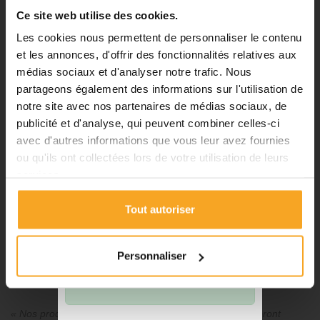
passer vos commandes sur notre
Ce site web utilise des cookies.
site pendant cette période.
Les cookies nous permettent de personnaliser le contenu
et les annonces, d'offrir des fonctionnalités relatives aux
médias sociaux et d'analyser notre trafic. Nous
ℹ️
partageons également des informations sur l'utilisation de
notre site avec nos partenaires de médias sociaux, de
Planification et expédition de vos
commandes :
publicité et d'analyse, qui peuvent combiner celles-ci
avec d'autres informations que vous leur avez fournies
•
Commandes classiques :
ou qu'ils ont collectées lors de votre utilisation de leurs
Celles passées à partir du 06
services.
août seront traitées dès notre
COFFRET COLLE ACRYLIQUE BI COMPOSANT -
retour à compter du 24 août.
PENLOC® GTI
Tout autoriser
•
Découpes avec finitions :
En
Penloc®
raison des délais de fabrication,
216,78 €
TTC
les commandes passées à partir
Personnaliser
du 06 août seront traitées à
compter du 31 août.
Affichage de 1-2 de 2 élément (s)
« Nos produits sont de premiers choix et en stock, ils seront