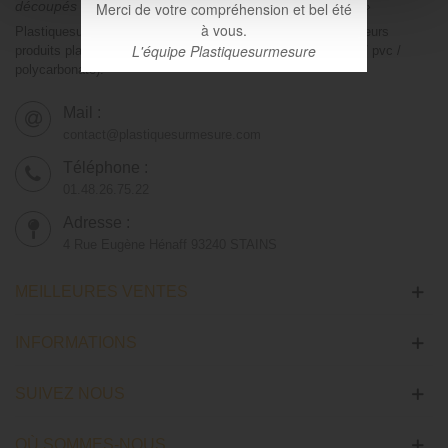
découpés à vos dimensions dans les plus brefs délais. »
Merci de votre compréhension et bel été
à vous.
Plastiquesurmesure.com s’engage à vous proposer les meilleurs
L'équipe Plastiquesurmesure
produits plastiques découpés sur mesure (Altuglas™ / plexi / pvc /
polycarbonate).
Mail :
contact@plastiquesurmesure.com
Téléphone :
01.48.26.75.22
Adresse :
4 Rue Eugène Hénaff 93240 STAINS
MEILLEURES VENTES
INFORMATIONS
SUIVEZ NOUS
OÙ SOMMES-NOUS