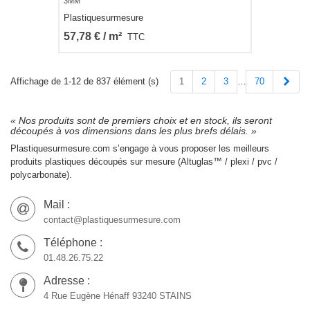
3MM
Plastiquesurmesure
57,78 € / m²
TTC
Suiv
1
2
3
70
Affichage de 1-12 de 837 élément (s)
…
« Nos produits sont de premiers choix et en stock, ils seront
découpés à vos dimensions dans les plus brefs délais. »
Plastiquesurmesure.com s’engage à vous proposer les meilleurs
produits plastiques découpés sur mesure (Altuglas™ / plexi / pvc /
polycarbonate).
Mail :
contact@plastiquesurmesure.com
Téléphone :
01.48.26.75.22
Adresse :
4 Rue Eugène Hénaff 93240 STAINS