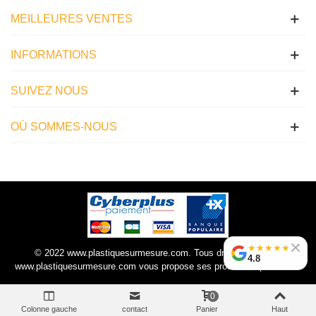
MEILLEURES VENTES
INFORMATIONS
SUIVEZ NOUS
OÙ SOMMES-NOUS
★
★
★
★
★
© 2022 www.plastiquesurmesure.com. Tous droits réservés |
4.8
www.plastiquesurmesure.com vous propose ses produits depuis 2012.
0
Colonne gauche
contact
Panier
Haut