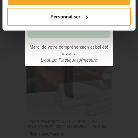
raison des délais de fabrication,
les commandes passées à partir
Personnaliser
du 06 août seront traitées à
compter du 31 août.
Merci de votre compréhension et bel été
à vous.
L'équipe Plastiquesurmesure
PROFILÉ/BARRE TRIANGULAIRE EN PLEXI
TRANSPARENT - SECT. 15X15X15MM - LONG.1M
Plastiquesurmesure