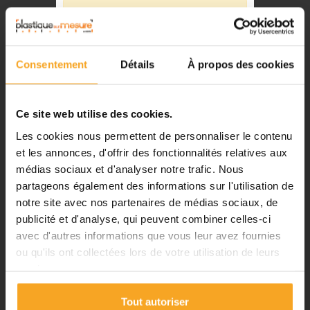
⚠️
Fermeture du 08 août au 23 août
inclus
Consentement
Détails
À propos des cookies
Notre équipe prend ses congés
d'été. Vous pouvez continuer à
passer vos commandes sur notre
Ce site web utilise des cookies.
site pendant cette période.
Les cookies nous permettent de personnaliser le contenu
et les annonces, d'offrir des fonctionnalités relatives aux
médias sociaux et d'analyser notre trafic. Nous
ℹ️
partageons également des informations sur l'utilisation de
notre site avec nos partenaires de médias sociaux, de
Planification et expédition de vos
commandes :
publicité et d'analyse, qui peuvent combiner celles-ci
avec d'autres informations que vous leur avez fournies
•
Commandes classiques :
ou qu'ils ont collectées lors de votre utilisation de leurs
Celles passées à partir du 06
CORNIÈRE EN L PMMA CHOC TRANSPARENT MAT
- SECT. 15X15 MM - LONG. 2 M
services.
août seront traitées dès notre
Plastiquesurmesure
retour à compter du 24 août.
26,34 €
TTC
Tout autoriser
•
Découpes avec finitions :
En