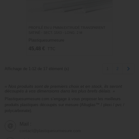
PROFILÉ EN U PMMA EXTRUDÉ TRANSPARENT
SATINÉ - SECT. 15X3 - LONG. 2 M
Plastiquesurmesure
45,48 €
TTC
Suiv
1
2
Affichage de 1-12 de 17 élément (s)
« Nos produits sont de premiers choix et en stock, ils seront
découpés à vos dimensions dans les plus brefs délais. »
Plastiquesurmesure.com s’engage à vous proposer les meilleurs
produits plastiques découpés sur mesure (Altuglas™ / plexi / pvc /
polycarbonate).
Mail :
contact@plastiquesurmesure.com