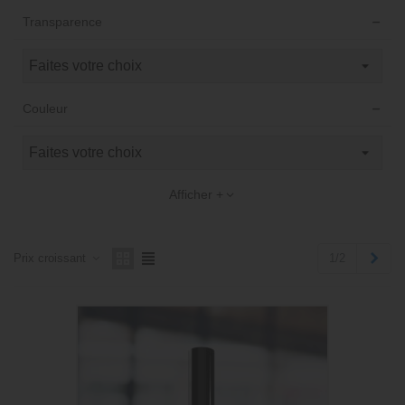
Transparence
Couleur
Afficher +
Suiv
1/2
Prix ​​croissant