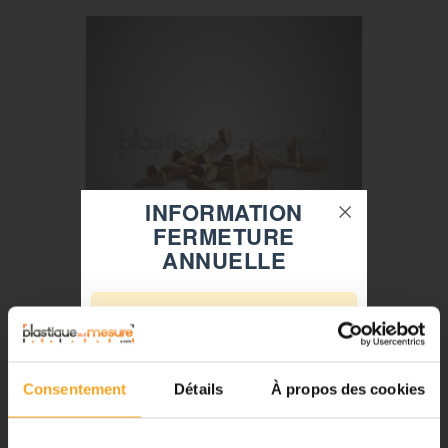
INFORMATION
FERMETURE
ANNUELLE
CÔNES EN BUIS - 8 MM - LOT DE 30 - POUR
⚠️
MAQUETTE
Plastiquesurmesure
Fermeture du 08 août au 23 août
inclus
7,32 €
TTC
Consentement
Détails
À propos des cookies
Notre équipe prend ses congés
d'été. Vous pouvez continuer à