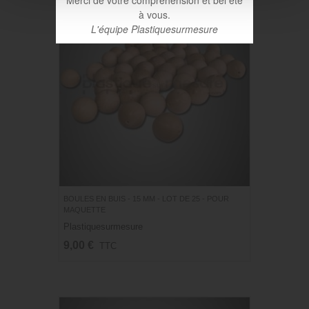
Merci de votre compréhension et bel été
à vous.
L'équipe Plastiquesurmesure
BOULES EN BUIS - 15 MM - LOT DE 25 - POUR
MAQUETTE
Plastiquesurmesure
9,00 €
TTC