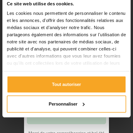
passer vos commandes sur notre
Ce site web utilise des cookies.
site pendant cette période.
Les cookies nous permettent de personnaliser le contenu
et les annonces, d'offrir des fonctionnalités relatives aux
médias sociaux et d'analyser notre trafic. Nous
ℹ️
partageons également des informations sur l'utilisation de
notre site avec nos partenaires de médias sociaux, de
Planification et expédition de vos
commandes :
publicité et d'analyse, qui peuvent combiner celles-ci
avec d'autres informations que vous leur avez fournies
•
Commandes classiques :
ou qu'ils ont collectées lors de votre utilisation de leurs
Celles passées à partir du 06
services.
août seront traitées dès notre
retour à compter du 24 août.
Tout autoriser
•
Découpes avec finitions :
En
BOULES EN BUIS - 5 MM - LOT DE 50 - POUR
raison des délais de fabrication,
MAQUETTE
les commandes passées à partir
Plastiquesurmesure
Personnaliser
du 06 août seront traitées à
8,40 €
TTC
compter du 31 août.