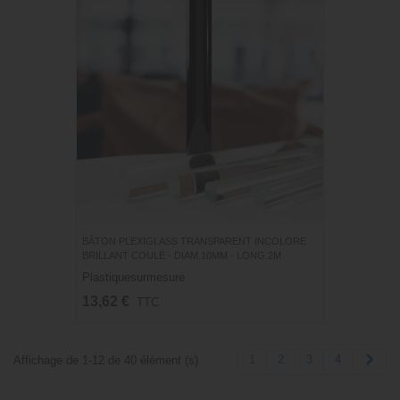
BÂTON PLEXIGLASS TRANSPARENT INCOLORE
BRILLANT COULÉ - DIAM.10MM - LONG.2M
Plastiquesurmesure
13,62 €
TTC
Suiv
1
2
3
4
Affichage de 1-12 de 40 élément (s)