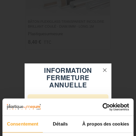
BÂTON PLEXIGLASS TRANSPARENT INCOLORE
BRILLANT COULÉ - DIAM.8MM - LONG.1M
Plastiquesurmesure
8,40 €
TTC
INFORMATION
FERMETURE
ANNUELLE
⚠️
Fermeture du 08 août au 23 août
inclus
Consentement
Détails
À propos des cookies
Notre équipe prend ses congés
d'été. Vous pouvez continuer à