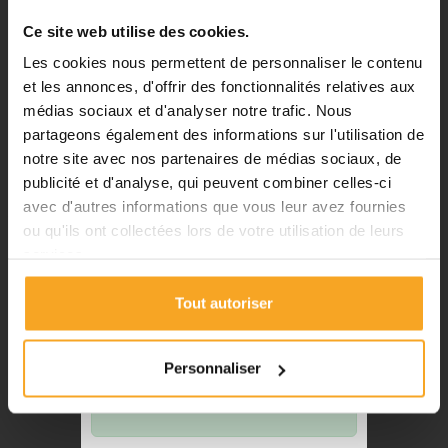
passer vos commandes sur notre
Ce site web utilise des cookies.
site pendant cette période.
Les cookies nous permettent de personnaliser le contenu
et les annonces, d'offrir des fonctionnalités relatives aux
BÂTON PLEXIGLASS TRANSPARENT INCOLORE
médias sociaux et d'analyser notre trafic. Nous
BRILLANT COULÉ - DIAM.3MM - LONG.1M
ℹ️
partageons également des informations sur l'utilisation de
Plastiquesurmesure
notre site avec nos partenaires de médias sociaux, de
Planification et expédition de vos
8,70 €
TTC
commandes :
publicité et d'analyse, qui peuvent combiner celles-ci
avec d'autres informations que vous leur avez fournies
•
Commandes classiques :
ou qu'ils ont collectées lors de votre utilisation de leurs
Celles passées à partir du 06
services.
août seront traitées dès notre
retour à compter du 24 août.
Tout autoriser
•
Découpes avec finitions :
En
raison des délais de fabrication,
les commandes passées à partir
Personnaliser
du 06 août seront traitées à
compter du 31 août.