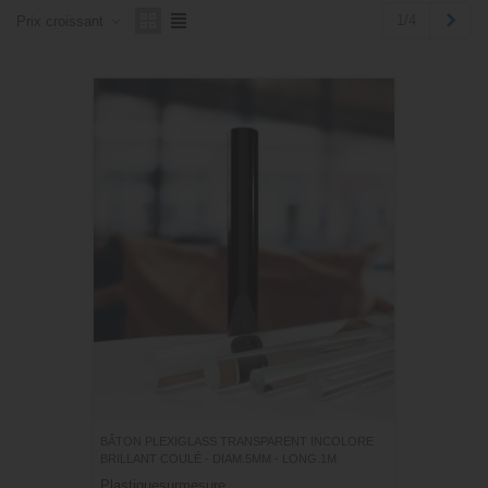
Suiv
1/4
Prix ​​croissant
BÂTON PLEXIGLASS TRANSPARENT INCOLORE
BRILLANT COULÉ - DIAM.5MM - LONG.1M
Plastiquesurmesure