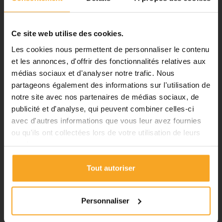
Notre équipe prend ses congés
d'été. Vous pouvez continuer à
passer vos commandes sur notre
Ce site web utilise des cookies.
site pendant cette période.
Les cookies nous permettent de personnaliser le contenu
et les annonces, d'offrir des fonctionnalités relatives aux
médias sociaux et d'analyser notre trafic. Nous
ℹ️
partageons également des informations sur l'utilisation de
notre site avec nos partenaires de médias sociaux, de
Planification et expédition de vos
commandes :
publicité et d'analyse, qui peuvent combiner celles-ci
avec d'autres informations que vous leur avez fournies
•
Commandes classiques :
CHARNIÈRES EN LAITON À PLATINE MURALE -
FORMAT 25X21 MM - LA PAIRE
ou qu'ils ont collectées lors de votre utilisation de leurs
Celles passées à partir du 06
Plastiquesurmesure
services.
août seront traitées dès notre
52,80 €
TTC
retour à compter du 24 août.
Tout autoriser
•
Découpes avec finitions :
En
raison des délais de fabrication,
les commandes passées à partir
Personnaliser
du 06 août seront traitées à
compter du 31 août.