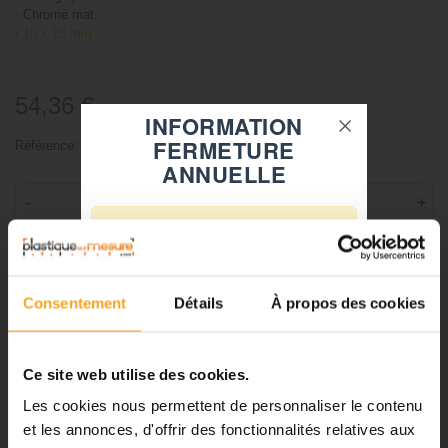
›
Chromé mat
›
10 x 10 mm
54,36 €
TTC
INFORMATION
FERMETURE
Référence:
72163001F
ANNUELLE
-
+
⚠️
Ajouter au panier
Fermeture du 08 août au 23 août
inclus
Consentement
Détails
À propos des cookies
Notre équipe prend ses congés
d'été. Vous pouvez continuer à
passer vos commandes sur notre
DESCRIPTION
Ce site web utilise des cookies.
site pendant cette période.
Les cookies nous permettent de personnaliser le contenu
Lot 10 x Pinces fixes en laiton -
et les annonces, d'offrir des fonctionnalités relatives aux