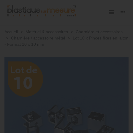
Accueil
>
Matériel & accessoires
>
Charnière et accessoires
>
Charnière / accessoire métal
>
Lot 10 x Pinces fixes en laiton
- Format 10 x 10 mm