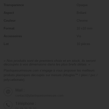
Transparence
Opaque
Aspect
Brillant
Couleur
Chrome
Format
10 x10 mm
Accessoires
Vis
Lot
10 pièces
« Nos produits sont de premiers choix et en stock, ils seront
découpés à vos dimensions dans les plus brefs délais. »
Plastiquesurmesure.com s’engage à vous proposer les meilleurs
produits plastiques découpés sur mesure (Altuglas™ / plexi / pvc /
polycarbonate).
Mail :
contact@plastiquesurmesure.com
Téléphone :
01.48.26.75.22