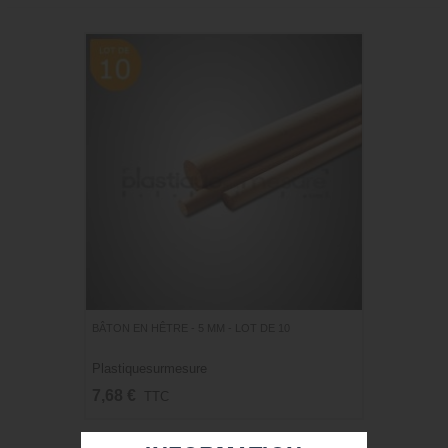
BÂTON EN HÊTRE - 5 MM - LOT DE 10
Plastiquesurmesure
7,68 €
TTC