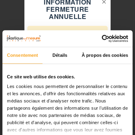
INFORMATION
FERMETURE
ANNUELLE
⚠️
Fermeture du 08 août au 23 août
inclus
Consentement
Détails
À propos des cookies
Notre équipe prend ses congés
d'été. Vous pouvez continuer à
passer vos commandes sur notre
Ce site web utilise des cookies.
site pendant cette période.
Les cookies nous permettent de personnaliser le contenu
et les annonces, d'offrir des fonctionnalités relatives aux
BÂTON EN HÊTRE - 6 MM - LOT DE 10
médias sociaux et d'analyser notre trafic. Nous
ℹ️
partageons également des informations sur l'utilisation de
Plastiquesurmesure
notre site avec nos partenaires de médias sociaux, de
Planification et expédition de vos
9,00 €
TTC
commandes :
publicité et d'analyse, qui peuvent combiner celles-ci
avec d'autres informations que vous leur avez fournies
•
Commandes classiques :