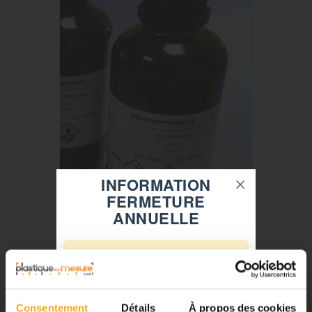
INFORMATION
FERMETURE
ANNUELLE
CHLOROFORME RECTIFIÉ - COLLE À SOLVANT 1
LITRE
abaqueplast®
⚠️
61,26 €
TTC
Fermeture du 08 août au 23 août
inclus
Consentement
Détails
À propos des cookies