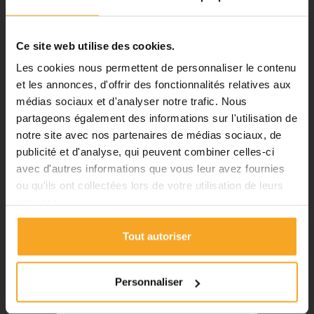
Notre équipe prend ses congés
d'été. Vous pouvez continuer à
passer vos commandes sur notre
Ce site web utilise des cookies.
site pendant cette période.
Les cookies nous permettent de personnaliser le contenu
et les annonces, d'offrir des fonctionnalités relatives aux
médias sociaux et d'analyser notre trafic. Nous
ℹ️
partageons également des informations sur l'utilisation de
notre site avec nos partenaires de médias sociaux, de
Planification et expédition de vos
commandes :
publicité et d'analyse, qui peuvent combiner celles-ci
avec d'autres informations que vous leur avez fournies
•
Commandes classiques :
ou qu'ils ont collectées lors de votre utilisation de leurs
Celles passées à partir du 06
services.
août seront traitées dès notre
retour à compter du 24 août.
Tout autoriser
•
Découpes avec finitions :
En
CHLOROFORME RECTIFIÉ - COLLE À SOLVANT 5
raison des délais de fabrication,
LITRES
les commandes passées à partir
abaqueplast®
Personnaliser
du 06 août seront traitées à
162,18 €
TTC
compter du 31 août.