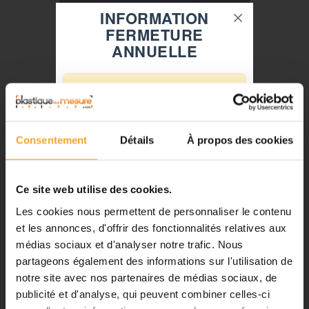
INFORMATION
FERMETURE
ANNUELLE
⚠️
Fermeture du 08 août au 23 août
inclus
Consentement
Détails
À propos des cookies
Notre équipe prend ses congés
d'été. Vous pouvez continuer à
passer vos commandes sur notre
Ce site web utilise des cookies.
site pendant cette période.
Les cookies nous permettent de personnaliser le contenu
COLLE PMMA TRANSPARENTE À SOLVANT -
et les annonces, d'offrir des fonctionnalités relatives aux
ALTUGLAS™ S2002
médias sociaux et d'analyser notre trafic. Nous
ℹ️
Altuglas
partageons également des informations sur l'utilisation de
53,46 €
TTC
notre site avec nos partenaires de médias sociaux, de
Planification et expédition de vos
commandes :
publicité et d'analyse, qui peuvent combiner celles-ci