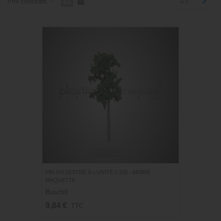
Suiv
1/3
Prix ​​croissant
PIN SYLVESTRE À L'UNITÉ 1:100 - ARBRE
MAQUETTE
Busch®
9,84 €
TTC