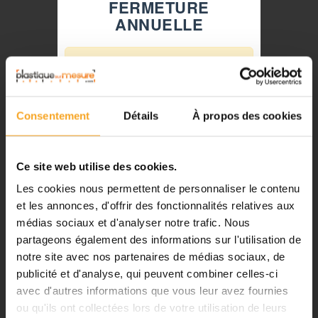
FERMETURE
ANNUELLE
⚠️
Fermeture du 08 août au 23 août
inclus
Consentement
Détails
À propos des cookies
Notre équipe prend ses congés
d'été. Vous pouvez continuer à
passer vos commandes sur notre
Ce site web utilise des cookies.
site pendant cette période.
Les cookies nous permettent de personnaliser le contenu
et les annonces, d'offrir des fonctionnalités relatives aux
CÈDRE À L'UNITÉ 1:100 - ARBRE MAQUETTE
médias sociaux et d'analyser notre trafic. Nous
ℹ️
Busch®
partageons également des informations sur l'utilisation de
notre site avec nos partenaires de médias sociaux, de
14,40 €
Planification et expédition de vos
TTC
commandes :
publicité et d'analyse, qui peuvent combiner celles-ci
avec d'autres informations que vous leur avez fournies
•
Commandes classiques :
ou qu'ils ont collectées lors de votre utilisation de leurs
Celles passées à partir du 06