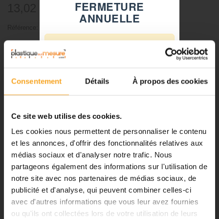
FERMETURE
13,02 €
TTC
ANNUELLE
Référence:
8115021
⚠️
-
+
Fermeture du 08 août au 23 août
inclus
Ajouter au panier
Consentement
Détails
À propos des cookies
Notre équipe prend ses congés
d'été. Vous pouvez continuer à
passer vos commandes sur notre
Ce site web utilise des cookies.
site pendant cette période.
Les cookies nous permettent de personnaliser le contenu
DESCRIPTION
et les annonces, d'offrir des fonctionnalités relatives aux
médias sociaux et d'analyser notre trafic. Nous
ℹ️
Sapin 1:150 - lot de 3 - arbre
partageons également des informations sur l'utilisation de
notre site avec nos partenaires de médias sociaux, de
Planification et expédition de vos
maquette
commandes :
publicité et d'analyse, qui peuvent combiner celles-ci
avec d'autres informations que vous leur avez fournies
•
Commandes classiques :
Attention
: la teinte de la couleur peut varier selon nos arrivages.
ou qu'ils ont collectées lors de votre utilisation de leurs
Celles passées à partir du 06