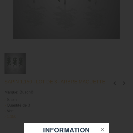
SAPIN 1:150 - LOT DE 3 - ARBRE MAQUETTE
Marque:
Busch®
›
Sapin
›
Quantité de 3
›
Vert
›
1:150
INFORMATION