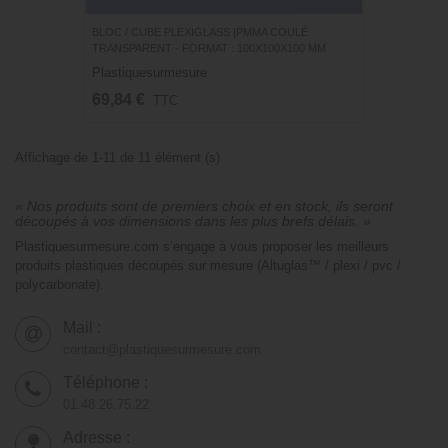
BLOC / CUBE PLEXIGLASS |PMMA COULÉ
TRANSPARENT - FORMAT : 100X100X100 MM
Plastiquesurmesure
69,84 €
TTC
Affichage de 1-11 de 11 élément (s)
« Nos produits sont de premiers choix et en stock, ils seront
découpés à vos dimensions dans les plus brefs délais. »
Plastiquesurmesure.com s’engage à vous proposer les meilleurs
produits plastiques découpés sur mesure (Altuglas™ / plexi / pvc /
polycarbonate).
Mail :
contact@plastiquesurmesure.com
Téléphone :
01.48.26.75.22
Adresse :