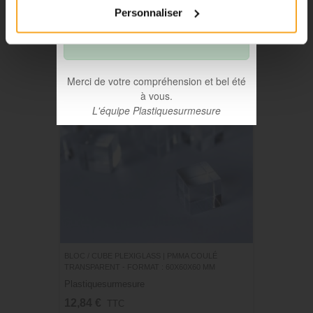
les commandes passées à partir
Personnaliser
du 06 août seront traitées à
compter du 31 août.
Merci de votre compréhension et bel été
à vous.
L'équipe Plastiquesurmesure
BLOC / CUBE PLEXIGLASS | PMMA COULÉ
TRANSPARENT - FORMAT : 60X60X60 MM
Plastiquesurmesure
12,84 €
TTC