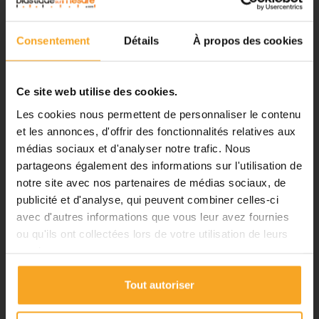
Fermeture du 08 août au 23 août
inclus
Consentement
Détails
À propos des cookies
Notre équipe prend ses congés
d'été. Vous pouvez continuer à
passer vos commandes sur notre
Ce site web utilise des cookies.
site pendant cette période.
Les cookies nous permettent de personnaliser le contenu
et les annonces, d'offrir des fonctionnalités relatives aux
médias sociaux et d'analyser notre trafic. Nous
ℹ️
partageons également des informations sur l'utilisation de
notre site avec nos partenaires de médias sociaux, de
Planification et expédition de vos
commandes :
publicité et d'analyse, qui peuvent combiner celles-ci
avec d'autres informations que vous leur avez fournies
•
Commandes classiques :
ou qu'ils ont collectées lors de votre utilisation de leurs
Celles passées à partir du 06
BLOC / CUBE PLEXIGLASS | PMMA COULÉ
services.
août seront traitées dès notre
TRANSPARENT - FORMAT : 20X20X20 MM - X10
retour à compter du 24 août.
Plastiquesurmesure
Tout autoriser
•
Découpes avec finitions :
En
12,00 €
TTC
raison des délais de fabrication,