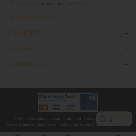
4 Rue Eugène Hénaff 93240 STAINS
MEILLEURES VENTES
INFORMATIONS
SUIVEZ NOUS
OÙ SOMMES-NOUS
★
★
★
★
★
© 2022 www.plastiquesurmesure.com. Tous droits réservés |
4.8
www.plastiquesurmesure.com vous propose ses produits depuis 2012.