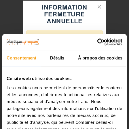
INFORMATION
FERMETURE
ANNUELLE
⚠️
Fermeture du 08 août au 23 août
inclus
Consentement
Détails
À propos des cookies
Notre équipe prend ses congés
d'été. Vous pouvez continuer à
passer vos commandes sur notre
Ce site web utilise des cookies.
site pendant cette période.
Les cookies nous permettent de personnaliser le contenu
LAMPE UV-LIGHT POUR POLYMÉRISATION UV
et les annonces, d'offrir des fonctionnalités relatives aux
médias sociaux et d'analyser notre trafic. Nous
ℹ️
Scangrip®
partageons également des informations sur l'utilisation de
299,74 €
TTC
notre site avec nos partenaires de médias sociaux, de
Planification et expédition de vos
commandes :
publicité et d'analyse, qui peuvent combiner celles-ci
Affichage de 1-1 de 1 élément (s)
avec d'autres informations que vous leur avez fournies