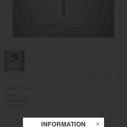
CÈDRE À L'UNITÉ 1:100 - ARBRE MAQUETTE
Marque:
Busch®
›
Cèdre
›
Arbre à l'unité
›
Vert foncé
›
1:100
INFORMATION