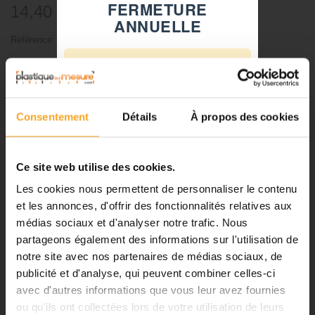
FERMETURE
14,40 €
TTC
ANNUELLE
Référence:
811004
⚠️
-
+
Fermeture du 08 août au 23 août
inclus
Ajouter au panier
Consentement
Détails
À propos des cookies
Notre équipe prend ses congés
d'été. Vous pouvez continuer à
passer vos commandes sur notre
Ce site web utilise des cookies.
site pendant cette période.
Les cookies nous permettent de personnaliser le contenu
DESCRIPTION
et les annonces, d'offrir des fonctionnalités relatives aux
médias sociaux et d'analyser notre trafic. Nous
ℹ️
Cèdre à l'unité 1:100 - arbre
partageons également des informations sur l'utilisation de
notre site avec nos partenaires de médias sociaux, de
Planification et expédition de vos
maquette
commandes :
publicité et d'analyse, qui peuvent combiner celles-ci
avec d'autres informations que vous leur avez fournies
•
Commandes classiques :
Attention
: la teinte de la couleur peut varier selon nos arrivages.
ou qu'ils ont collectées lors de votre utilisation de leurs
Celles passées à partir du 06