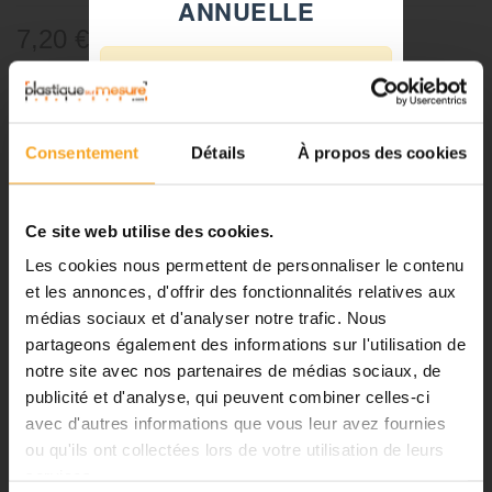
ANNUELLE
7,20 €
TTC
⚠️
Référence:
81015
Fermeture du 08 août au 23 août
inclus
-
+
Consentement
Détails
À propos des cookies
Notre équipe prend ses congés
d'été. Vous pouvez continuer à
Ajouter au panier
passer vos commandes sur notre
Ce site web utilise des cookies.
site pendant cette période.
Les cookies nous permettent de personnaliser le contenu
et les annonces, d'offrir des fonctionnalités relatives aux
médias sociaux et d'analyser notre trafic. Nous
DESCRIPTION
ℹ️
partageons également des informations sur l'utilisation de
notre site avec nos partenaires de médias sociaux, de
Planification et expédition de vos
Boules en buis - 8 mm - Lot de
commandes :
publicité et d'analyse, qui peuvent combiner celles-ci
avec d'autres informations que vous leur avez fournies
50 - pour maquette
•
Commandes classiques :
ou qu'ils ont collectées lors de votre utilisation de leurs
Celles passées à partir du 06
services.
août seront traitées dès notre
Les boules en buis bois naturel permettent la réalisation des arbres