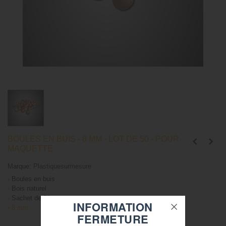
BOULES EN BUIS - 8 MM - LOT DE 50 - POUR
MAQUETTE
Marque:
Plastiquesurmesure
›
Boules en buis
›
Bois naturel
›
Sachet de 50
INFORMATION
›
8 mm
FERMETURE