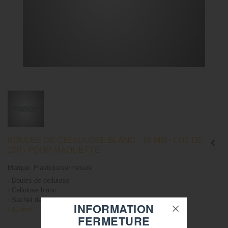
BOULES DE CELLULOSE BLANC - 10 MM - LOT DE
100 - POUR MAQUETTE
Marque:
Plastiquesurmesure
›
Boules de cellulose
›
Cellulose blanc
›
Sachet de 100
INFORMATION
›
10 mm
FERMETURE