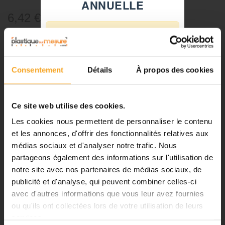
ANNUELLE
6,42 €
TTC
⚠️
Référence:
81029
Fermeture du 08 août au 23 août
inclus
-
+
Consentement
Détails
À propos des cookies
Notre équipe prend ses congés
d'été. Vous pouvez continuer à
Ajouter au panier
passer vos commandes sur notre
Ce site web utilise des cookies.
site pendant cette période.
Les cookies nous permettent de personnaliser le contenu
et les annonces, d'offrir des fonctionnalités relatives aux
médias sociaux et d'analyser notre trafic. Nous
DESCRIPTION
ℹ️
partageons également des informations sur l'utilisation de
notre site avec nos partenaires de médias sociaux, de
Planification et expédition de vos
Boules de cellulose blanc - 10
commandes :
publicité et d'analyse, qui peuvent combiner celles-ci
avec d'autres informations que vous leur avez fournies
mm - lot de 100 - pour maquette
•
Commandes classiques :
ou qu'ils ont collectées lors de votre utilisation de leurs
Celles passées à partir du 06
services.
août seront traitées dès notre
Les boules de cellulose permettent la réalisation des arbres boules pour