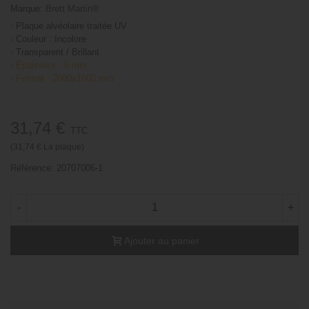
Marque:
Brett Martin®
›
Plaque alvéolaire traitée UV
›
Couleur : Incolore
›
Transparent / Brillant
›
Épaisseur : 6 mm
›
Format : 2000x1000 mm
31,74 €
TTC
(31,74 € La plaque)
Référence:
20707006-1
-
+
Ajouter au panier