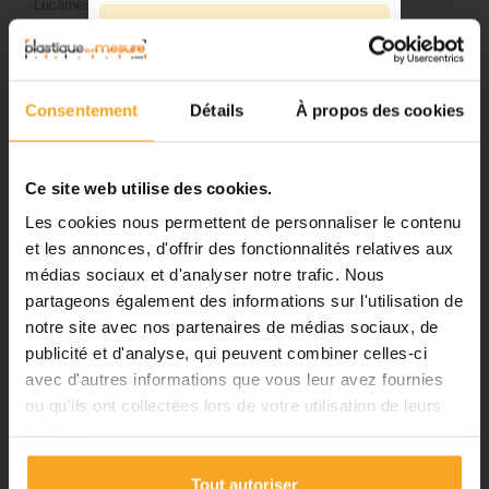
-
Lucarnes bombées Auvents
-
Lanterneaux industriels Vitrages verticaux
⚠️
-
Serres
-
Passerelles couvertes
Fermeture du 08 août au 23 août
-
Couvertures de piscines
inclus
Consentement
Détails
À propos des cookies
Notre équipe prend ses congés
Avantages du produit :
d'été. Vous pouvez continuer à
passer vos commandes sur notre
Ce site web utilise des cookies.
-
Economies d'énergie
site pendant cette période.
-
Fourniture d'un éclairage naturel important
Les cookies nous permettent de personnaliser le contenu
-
Produits légers et faciles à manipuler Grande clarté optique
et les annonces, d'offrir des fonctionnalités relatives aux
-
Isolation thermique
-
Forte résistance aux avaries et impacts
médias sociaux et d'analyser notre trafic. Nous
ℹ️
-
Protection durable contre les intempéries et les UV
partageons également des informations sur l'utilisation de
-
Excellent comportement au feu
notre site avec nos partenaires de médias sociaux, de
Planification et expédition de vos
-
Garantie de 10 ans
commandes :
publicité et d'analyse, qui peuvent combiner celles-ci
-
Large gamme de structures et élargissement continu de cette
gamme
avec d'autres informations que vous leur avez fournies
•
Commandes classiques :
ou qu'ils ont collectées lors de votre utilisation de leurs
Celles passées à partir du 06
services.
août seront traitées dès notre
Résistance aux dommages
retour à compter du 24 août.
les endommagements de vitrage de toit peuvent être dangereux et
Tout autoriser