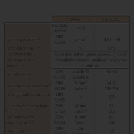
Qualités
PEHD300
méthode
unité
d'essai
DIN
1)
3
poids spécifique
g/cm
0,94-0,96
53479
1)
absorption d'eau
%
0,01
combustibilité
brûle très mal (en partie auto-extinguible)
résistance aux
généralement bonne, meilleure pour types
intempéries
stabilisés
DIN
échelle D
62-68
dureté shore
53505
échelle A
DIN
N/mm²
24-26
2)
résistance à la traction
53455
kp/cm²
245-295
allongement à la rupture
DIN
%
800
2)
53455
tension de flexion limite
DIN
N/mm²
31
2)
53452
kp/cm²
315
résistance à la
DIN
N/mm²
40
2) 3)
compression
53454
kp/cm²
408
DIN
kJ/m²
2)
résilience
18