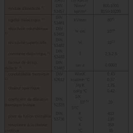
53453
cm kp/cm²
DIN
N/mm²
800-1000
2)
module d'élasticité
53457
kp/cm²
8150-10200
DIN
1)
6)
rigidité diélectrique
kV/mm
80
53481
résistivité volumétrique
DIN
18
W
cm
10
1)
53482
DIN
13
résistivité superficielle
W
10
53482
DIN
4)
constante diélectrique
Î
2,3-2.5
53483
facteur de dissip.
DIN
tan
d
0,0003
4)
diélectr.
53483
conductibilité thermique
DIN
W/mK
0,43
2)
52612
kcal/mh °C
0,37
J/g K
1,75
chaleur spécifique
cal/g °C
0,42
1/K
coefficient de dilatation
DIN
(-5)
10
20
thermique linéaire
52328
1/°C
DIN
K
403
point de fusion cristalline
53736
°C
130
résistance à la chaleur
K
358
continue
°C
85