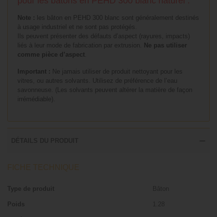
pour les bâtons en PEHD 300 blanc naturel :
Note :
les bâton en PEHD 300 blanc sont généralement destinés
à usage industriel et ne sont pas protégés.
Ils peuvent présenter des défauts d’aspect (rayures, impacts)
liés à leur mode de fabrication par extrusion.
Ne pas utiliser
comme pièce d’aspect
.
Important :
Ne jamais utiliser de produit nettoyant pour les
vitres, ou autres solvants. Utilisez de préférence de l’eau
savonneuse. (Les solvants peuvent altérer la matière de façon
irrémédiable).
DÉTAILS DU PRODUIT
FICHE TECHNIQUE
Type de produit
Bâton
Poids
1.28