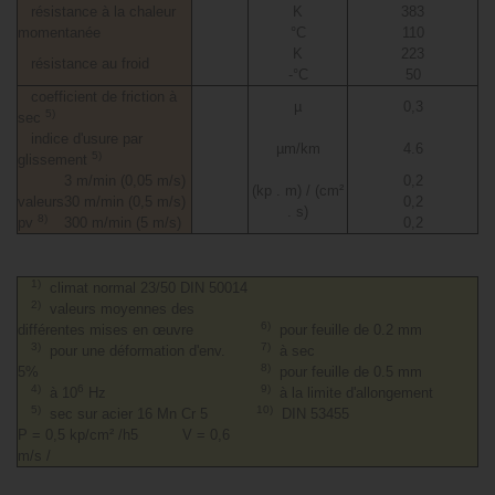
résistance à la chaleur
K
383
momentanée
°C
110
K
223
résistance au froid
-°C
50
coefficient de friction à
µ
0,3
5)
sec
indice d'usure par
µm/km
4.6
5)
glissement
3 m/min (0,05 m/s)
0,2
(kp . m) / (cm²
valeurs
30 m/min (0,5 m/s)
0,2
. s)
8)
pv
300 m/min (5 m/s)
0,2
1)
climat normal 23/50 DIN 50014
2)
valeurs moyennes des
6)
différentes mises en œuvre
pour feuille de 0.2 mm
3)
7)
pour une déformation d'env.
à sec
8)
5%
pour feuille de 0.5 mm
4)
6
9)
à 10
Hz
à la limite d'allongement
5)
10)
sec sur acier 16 Mn Cr 5
DIN 53455
P = 0,5 kp/cm² /h5 V = 0,6
m/s /