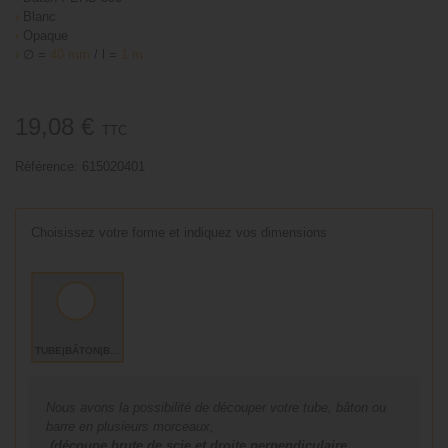
›
Blanc
›
Opaque
›
∅ =
40 mm
/ l =
1 m
19,08 €
TTC
Référence:
615020401
Choisissez votre forme et indiquez vos dimensions
TUBE|BÂTON|BARRE
Nous avons la possibilité de découper votre tube, bâton ou
barre en plusieurs morceaux,
(découpe brute de scie et droite perpendiculaire