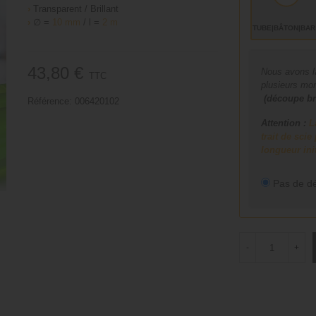
›
Transparent / Brillant
›
∅ =
10 mm
/ l =
2 m
TUBE|BÂTON|BA
43,80 €
Nous avons la
TTC
plusieurs mo
(découpe br
Référence:
006420102
Attention :
L
trait de sci
longueur ini
Pas de d
-
+