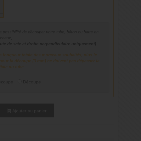
RRE
 possibilité de découper votre tube, bâton ou barre en
rceaux,
ute de scie et droite perpendiculaire uniquement)
.
a longueur totale des morceaux souhaités, plus le
e pour la découpe (3 mm) ne doivent pas dépasser la
tiale du tube
.
écoupe
Découpe
Ajouter au panier