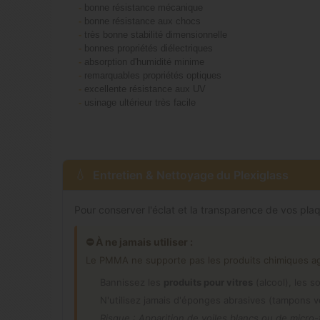
-
bonne résistance mécanique
-
bonne résistance aux chocs
-
très bonne stabilité dimensionnelle
-
bonnes propriétés diélectriques
-
absorption d'humidité minime
-
remarquables propriétés optiques
-
excellente résistance aux UV
-
usinage ultérieur très facile
Entretien & Nettoyage du Plexiglass
Pour conserver l'éclat et la transparence de vos pla
⛔ À ne jamais utiliser :
Le PMMA ne supporte pas les produits chimiques agre
Bannissez les
produits pour vitres
(alcool), les s
N'utilisez jamais d'éponges abrasives (tampons v
Risque : Apparition de voiles blancs ou de micro-