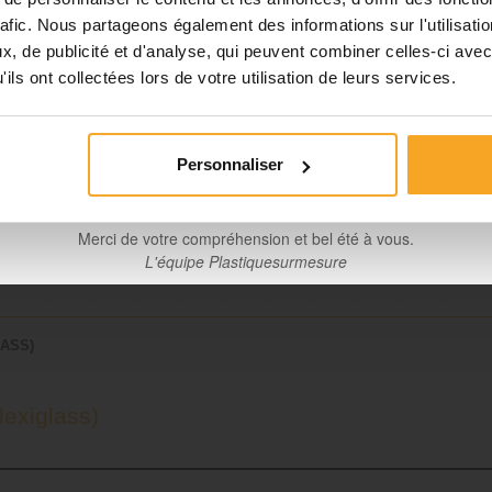
 extrudé
rafic. Nous partageons également des informations sur l'utilisati
Planification et expédition de vos commandes :
, de publicité et d'analyse, qui peuvent combiner celles-ci avec
nt
•
Commandes classiques :
Celles passées à partir du 06 août
ils ont collectées lors de votre utilisation de leurs services.
seront traitées dès notre retour à compter du 24 août.
Découpes avec finitions :
En raison des délais de fabrication, 
mmandes passées à partir du 06 août seront traitées à compter
Personnaliser
31 août.
m
Merci de votre compréhension et bel été à vous.
L'équipe Plastiquesurmesure
ASS)
exiglass)