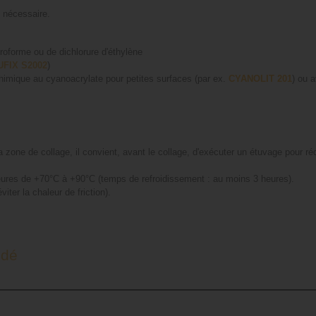
 nécessaire.
roforme ou de dichlorure d'éthylène
UFIX S2002
)
himique au cyanoacrylate pour petites surfaces (par ex.
CYANOLIT 201
) ou 
la zone de collage, il convient, avant le collage, d'exécuter un étuvage pour 
 heures de +70°C à +90°C (temps de refroidissement : au moins 3 heures).
ter la chaleur de friction).
udé