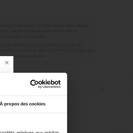
dues à l'extrusion, ce matériau ne tolère aucun
vant, même un simple lave-vitre à l'alcool,
sa solidité structurelle.
out leur diamètre. Pour y remédier, l'usage du
la matière sensible et dépose un film protecteur qui
nipuler pour les nettoyer.
À propos des cookies
nnalités relatives aux médias