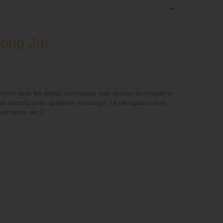
 Long.2m
ntrer dans les détails techniques (voir dossier technique) le
es microfissures appelées «craising». Le plexiglass coulé,
re brise, etc.)