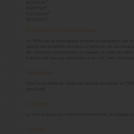
™
ALTUGLAS
®
PERSPEX
®
PLEXIGLAS
®
SETACRYL
Propriétés et caractéristiques
Le PMMA est un thermoplaste amorphe et transparent clair doué
garantit une excellente résistance à l'abrasion. Vu ses remarqua
des colorations transparentes ou opaques, un poids peu élevé, 
Il résiste très bien aux intempéries et aux UV, mais n'entre 
Remarques
Outre la possibilité de mouler par injection des pièces en PMMA
translucide.
Soudage
Le verre acrylique se collant extrêmement bien, le soudage 
Collage