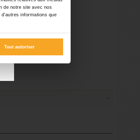
on de notre site avec nos
 d'autres informations que
les
 du
Tout autoriser