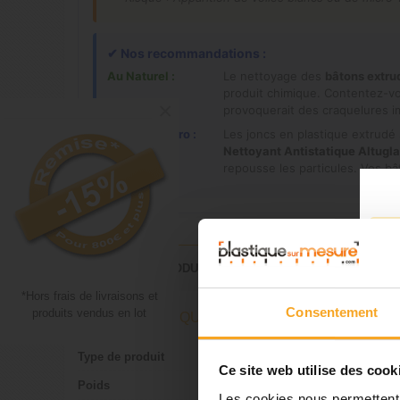
✔
Nos recommandations :
Au Naturel :
Le nettoyage des
bâtons extru
produit chimique. Contentez-vou
×
provoquerait des craquelures im
Comme un Pro :
Les joncs en plastique extrudé s
Nettoyant Antistatique Altugla
repousse les particules. Vos bât
DÉTAILS DU PRODUIT
*Hors frais de livraisons et
Consentement
produits vendus en lot
FICHE TECHNIQUE
Type de produit
Bâton
Ce site web utilise des cook
Poids
0.200
Les cookies nous permettent d