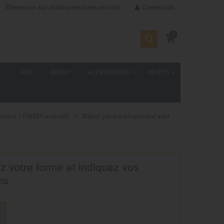
Bienvenue sur plastiquesurmesure.com
Connection
0
ABS
ÉPOXY
ACCESSOIRES
OBJETS
mesure | PMMA extrudé
>
Bâton plexi transparent vert
z votre forme et indiquez vos
ns