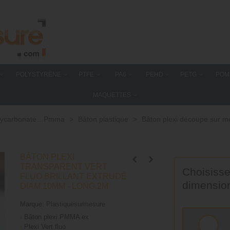
POLYSTYRÈNE
PTFE
PA6
PEHD
PETG
POM
MAQUETTES
 polycarbonate…Pmma
>
Bâton plastique
>
Bâton plexi découpe sur 
BÂTON PLEXI
TRANSPARENT VERT
Choisisse
FLUO BRILLANT EXTRUDÉ
dimensio
DIAM.10MM - LONG.2M
Marque:
Plastiquesurmesure
›
Bâton plexi PMMA ex
›
Plexi Vert fluo