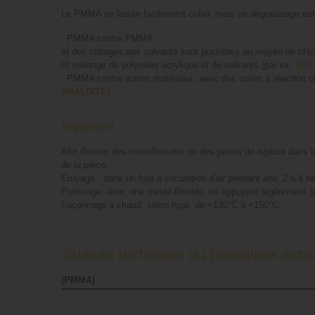
Le PMMA se laisse facilement coller, mais un dégraissage est
›
PMMA contre PMMA :
a) des collages aux solvants sont possibles au moyen de chlo
b) mélange de polymère acrylique et de solvants (par ex.
ALT
›
PMMA contre autres matériaux: avec des colles à réaction c
ARALDITE
)
Important
Afin d'éviter des microfissures ou des points de rupture dans 
de la pièce.
Etuvage : dans un four à circulation d'air pendant env. 2 à 4
Polissage: avec une meule flexible, en appuyant légèrement (évi
Façonnage à chaud: selon type, de +130°C à +150°C.
Tableau technique du plexiglass extr
(PMMA)