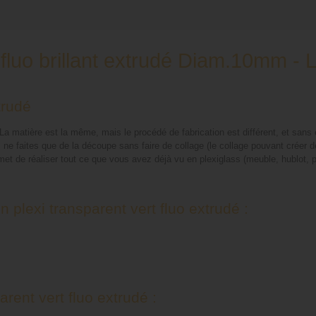
t fluo brillant extrudé Diam.10mm -
trudé
a matière est la même, mais le procédé de fabrication est différent, et sans e
ne faites que de la découpe sans faire de collage (le collage pouvant créer d
 de réaliser tout ce que vous avez déjà vu en plexiglass (meuble, hublot, pa
 plexi transparent vert fluo extrudé :
rent vert fluo extrudé :