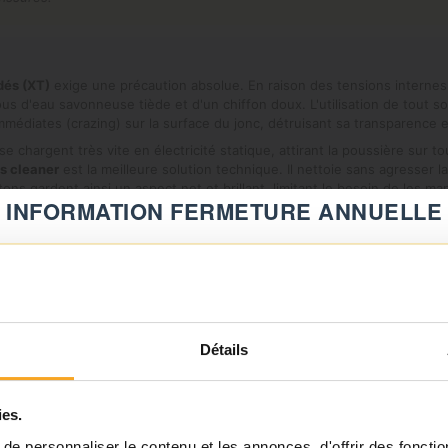
dés (XT)
exige une précaution absolue. En raison des tensions internes 
s d'eau savonneuse tiède et d'un chiffon doux. L'utilisation de tout sol
médiates (crazing) sur la surface du jonc, détruisant sa transparence et 
e chargent très vite en électricité statique, attirant la poussière sur t
s cleaner
est la meilleure solution technique. Il nettoie sans agresser 
ons gardent ainsi un aspect net et brillant, limitant le besoin de les ma
INFORMATION FERMETURE ANNUELLE
⚠️
Fermeture du 08 août au 23 août inclus
Notre équipe prend ses congés d'été. Vous pouvez continuer à
Détails
passer vos commandes sur notre site pendant cette période.
ies.
ℹ️
e personnaliser le contenu et les annonces, d'offrir des fonctio