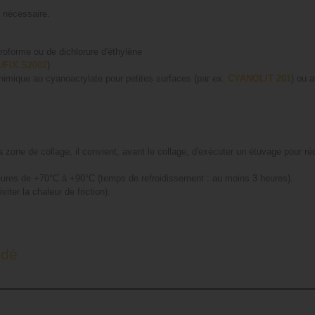
 nécessaire.
roforme ou de dichlorure d'éthylène
UFIX S2002
)
himique au cyanoacrylate pour petites surfaces (par ex.
CYANOLIT 201
) ou 
la zone de collage, il convient, avant le collage, d'exécuter un étuvage pour 
 heures de +70°C à +90°C (temps de refroidissement : au moins 3 heures).
ter la chaleur de friction).
udé