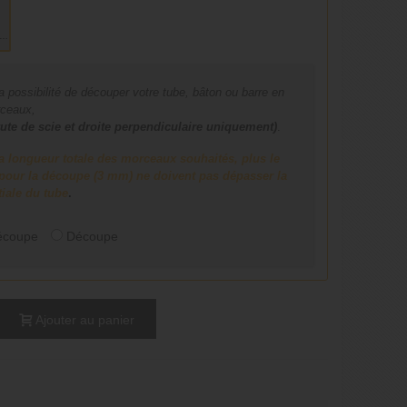
RRE
 possibilité de découper votre tube, bâton ou barre en
rceaux,
ute de scie et droite perpendiculaire uniquement)
.
a longueur totale des morceaux souhaités, plus le
e pour la découpe (3 mm) ne doivent pas dépasser la
tiale du tube
.
écoupe
Découpe
Ajouter au panier