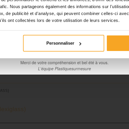
 extrudé
rafic. Nous partageons également des informations sur l'utilisati
Planification et expédition de vos commandes :
, de publicité et d'analyse, qui peuvent combiner celles-ci avec
nt
•
Commandes classiques :
Celles passées à partir du 06 août
ils ont collectées lors de votre utilisation de leurs services.
seront traitées dès notre retour à compter du 24 août.
Découpes avec finitions :
En raison des délais de fabrication, 
mmandes passées à partir du 06 août seront traitées à compter
Personnaliser
31 août.
m
Merci de votre compréhension et bel été à vous.
L'équipe Plastiquesurmesure
ASS)
exiglass)