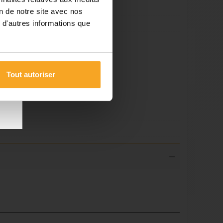
on de notre site avec nos
 d'autres informations que
les
 du
Tout autoriser