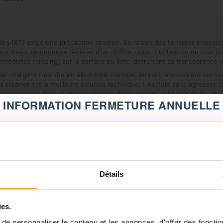
dés (XT)
exige une précaution absolue. En raison des tensions internes 
s d'eau savonneuse tiède et d'un chiffon doux. L'utilisation de tout sol
médiates (crazing) sur la surface du jonc, détruisant sa transparence et 
e chargent très vite en électricité statique, attirant la poussière sur t
s cleaner
est la meilleure solution technique. Il nettoie sans agresser 
ons gardent ainsi un aspect net et brillant, limitant le besoin de les ma
INFORMATION FERMETURE ANNUELLE
⚠️
Fermeture du 08 août au 23 août inclus
Notre équipe prend ses congés d'été. Vous pouvez continuer à
Détails
passer vos commandes sur notre site pendant cette période.
ies.
ℹ️
e personnaliser le contenu et les annonces, d'offrir des fonctio