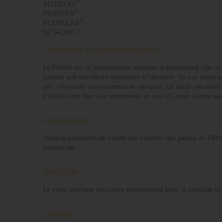
™
ALTUGLAS
®
PERSPEX
®
PLEXIGLAS
®
SETACRYL
Propriétés et caractéristiques
Le PMMA est un thermoplaste amorphe et transparent clair doué
garantit une excellente résistance à l'abrasion. Vu ses remarqua
des colorations transparentes ou opaques, un poids peu élevé, 
Il résiste très bien aux intempéries et aux UV, mais n'entre 
Remarques
Outre la possibilité de mouler par injection des pièces en PMMA
translucide.
Soudage
Le verre acrylique se collant extrêmement bien, le soudage 
Collage