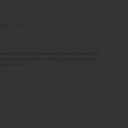
Long.1m
ntrer dans les détails techniques (voir dossier technique) le
es microfissures appelées «craising». Le plexiglass coulé,
re brise, etc.)