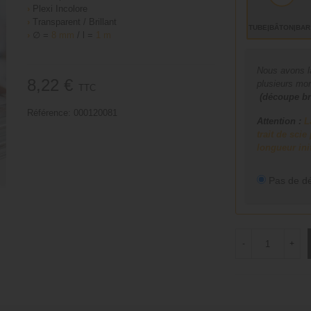
›
Plexi Incolore
›
Transparent / Brillant
TUBE|BÂTON|BA
›
∅ =
8 mm
/ l =
1 m
Nous avons la
8,22 €
plusieurs mo
TTC
(découpe br
Référence:
000120081
Attention :
L
trait de sci
longueur ini
Pas de d
-
+