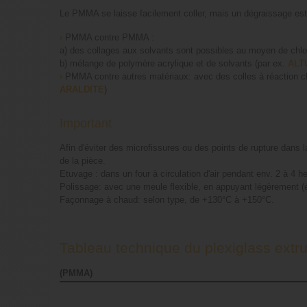
Le PMMA se laisse facilement coller, mais un dégraissage est
›
PMMA contre PMMA :
a) des collages aux solvants sont possibles au moyen de chlo
b) mélange de polymère acrylique et de solvants (par ex.
ALT
›
PMMA contre autres matériaux: avec des colles à réaction c
ARALDITE
)
Important
Afin d'éviter des microfissures ou des points de rupture dans 
de la pièce.
Etuvage : dans un four à circulation d'air pendant env. 2 à 4
Polissage: avec une meule flexible, en appuyant légèrement (évi
Façonnage à chaud: selon type, de +130°C à +150°C.
Tableau technique du plexiglass extr
(PMMA)