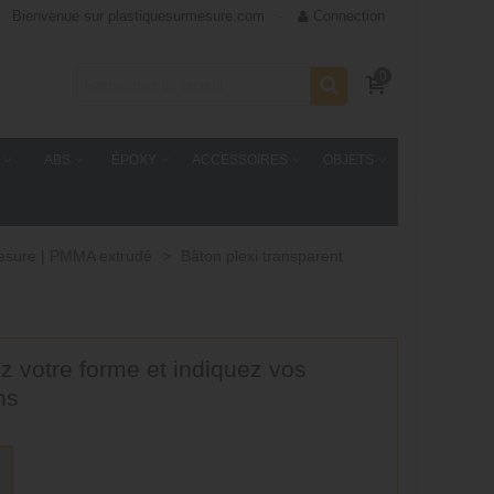
Bienvenue sur plastiquesurmesure.com
Connection
0
ABS
ÉPOXY
ACCESSOIRES
OBJETS
mesure | PMMA extrudé
>
Bâton plexi transparent
z votre forme et indiquez vos
ns