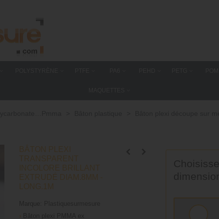
POLYSTYRÈNE
PTFE
PA6
PEHD
PETG
POM
MAQUETTES
 polycarbonate…Pmma
>
Bâton plastique
>
Bâton plexi découpe sur 
BÂTON PLEXI
TRANSPARENT
Choisisse
INCOLORE BRILLANT
dimensio
EXTRUDÉ DIAM.8MM -
LONG.1M
Marque:
Plastiquesurmesure
›
Bâton plexi PMMA ex