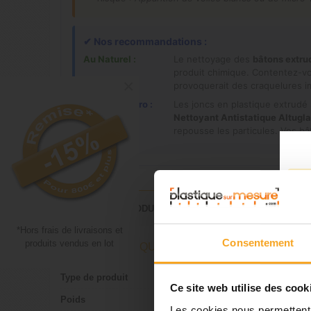
✔
Nos recommandations :
Au Naturel :
Le nettoyage des
bâtons extru
produit chimique. Contentez-vou
×
provoquerait des craquelures im
Comme un Pro :
Les joncs en plastique extrudé s
Nettoyant Antistatique Altugla
repousse les particules. Vos bât
DÉTAILS DU PRODUIT
*Hors frais de livraisons et
Consentement
produits vendus en lot
FICHE TECHNIQUE
Type de produit
Bâton
Ce site web utilise des cook
Poids
0.070
Les cookies nous permettent d