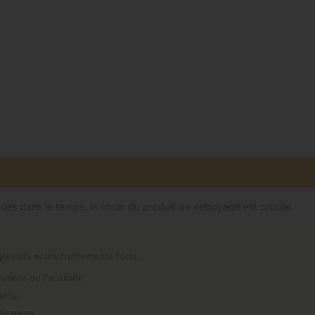
ques dans le temps, le choix du produit de nettoyage est crucial.
ssifs ni les frottements forts.
olvants ou l'acétone.
erts).
fissures.