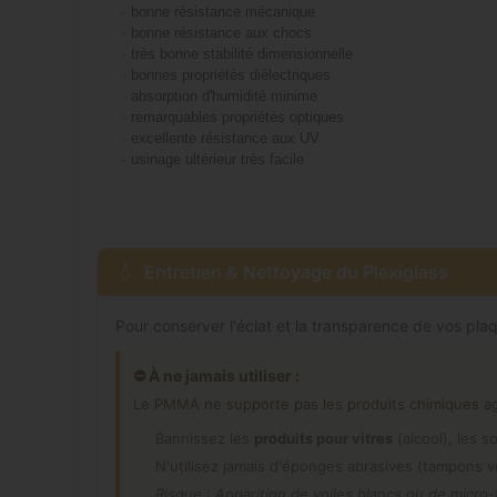
-
bonne résistance mécanique
-
bonne résistance aux chocs
-
très bonne stabilité dimensionnelle
-
bonnes propriétés diélectriques
-
absorption d'humidité minime
-
remarquables propriétés optiques
-
excellente résistance aux UV
-
usinage ultérieur très facile
Entretien & Nettoyage du Plexiglass
Pour conserver l'éclat et la transparence de vos pla
⛔ À ne jamais utiliser :
Le PMMA ne supporte pas les produits chimiques agre
Bannissez les
produits pour vitres
(alcool), les s
N'utilisez jamais d'éponges abrasives (tampons v
Risque : Apparition de voiles blancs ou de micro-