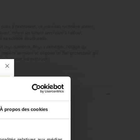
dues à l'extrusion, ce matériau ne tolère aucun
vant, même un simple lave-vitre à l'alcool,
sa solidité structurelle.
out leur diamètre. Pour y remédier, l'usage du
la matière sensible et dépose un film protecteur qui
nipuler pour les nettoyer.
À propos des cookies
nnalités relatives aux médias