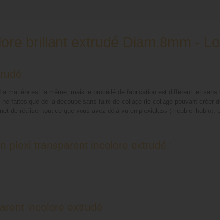
olore brillant extrudé Diam.8mm - 
trudé
a matière est la même, mais le procédé de fabrication est différent, et sans e
ne faites que de la découpe sans faire de collage (le collage pouvant créer d
 de réaliser tout ce que vous avez déjà vu en plexiglass (meuble, hublot, pa
 plexi transparent incolore extrudé :
rent incolore extrudé :