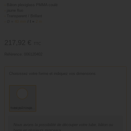
›
Bâton plexiglass PMMA coulé
›
jaune fluo
›
Transparent / Brillant
›
∅ =
40 mm
/ l =
2 m
217,92 €
TTC
Référence:
006120402
Choisissez votre forme et indiquez vos dimensions
TUBE|BÂTON|BARRE
Nous avons la possibilité de découper votre tube, bâton ou
barre en plusieurs morceaux,