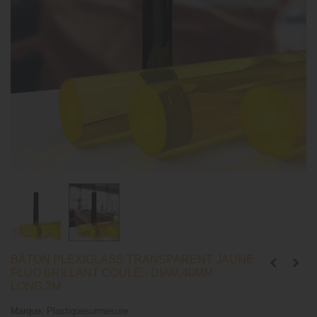
BÂTON PLEXIGLASS TRANSPARENT JAUNE
FLUO BRILLANT COULÉ - DIAM.40MM -
LONG.2M
Marque:
Plastiquesurmesure