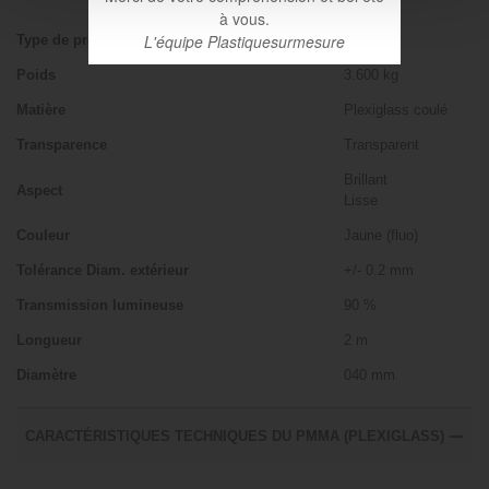
à vous.
L'équipe Plastiquesurmesure
Type de produit
Bâton
Poids
3.600 kg
Matière
Plexiglass coulé
Transparence
Transparent
Brillant
Aspect
Lisse
Couleur
Jaune (fluo)
Tolérance Diam. extérieur
+/- 0.2 mm
Transmission lumineuse
90 %
Longueur
2 m
Diamètre
040 mm
CARACTÉRISTIQUES TECHNIQUES DU PMMA (PLEXIGLASS)