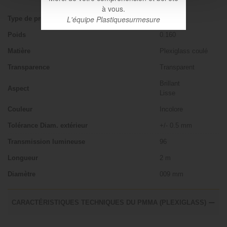
à vous.
L'équipe Plastiquesurmesure
Type de produit
Bâton
Poids
0.160
Matière
Plexiglass coulé
Transparence
Transparent
Brillant
Aspect
Lisse
Couleur
Incolore
Tolérance Diam. extérieur
+/- 0.5 mm
Transmission lumineuse
96
Longueur
2 m
Diamètre
009 mm
CARACTÉRISTIQUES TECHNIQUES DU PMMA (PLEXIGLASS)