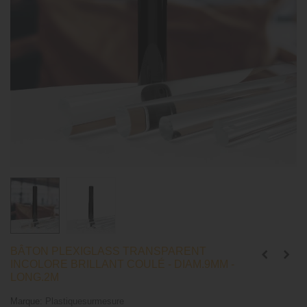
BÂTON PLEXIGLASS TRANSPARENT
INCOLORE BRILLANT COULÉ - DIAM.9MM -
LONG.2M
Marque:
Plastiquesurmesure