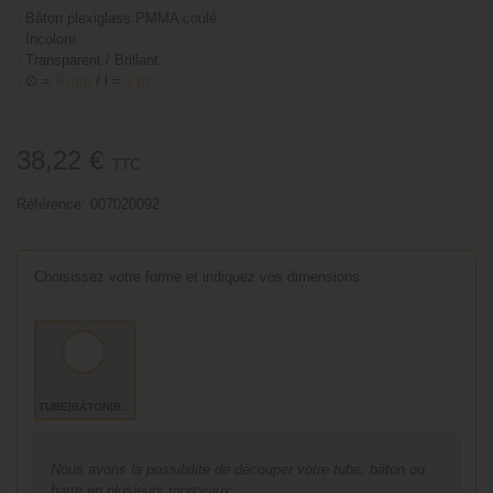
›
Bâton plexiglass PMMA coulé
›
Incolore
›
Transparent / Brillant
›
∅ =
9 mm
/ l =
2 m
38,22 €
TTC
Référence:
007020092
Choisissez votre forme et indiquez vos dimensions
TUBE|BÂTON|BARRE
Nous avons la possibilité de découper votre tube, bâton ou
barre en plusieurs morceaux,