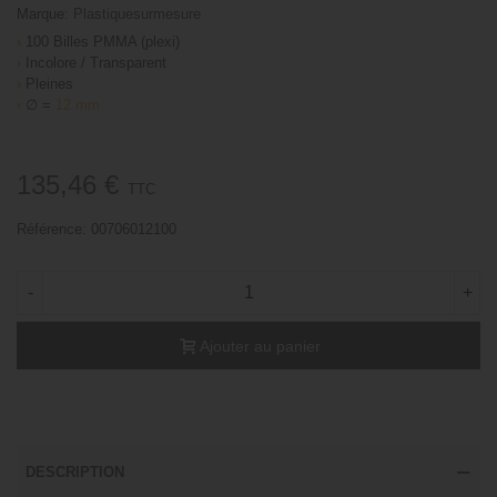
Marque:
Plastiquesurmesure
›
100 Billes PMMA (plexi)
›
Incolore / Transparent
›
Pleines
›
∅ =
12 mm
135,46 €
TTC
Référence:
00706012100
-
+
Ajouter au panier
DESCRIPTION