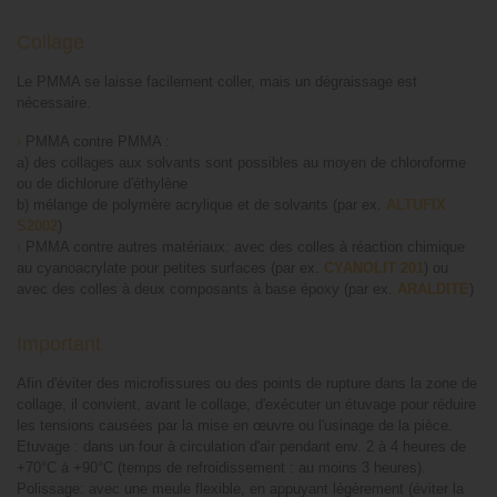
Collage
Le PMMA se laisse facilement coller, mais un dégraissage est
nécessaire.
›
PMMA contre PMMA :
a) des collages aux solvants sont possibles au moyen de chloroforme
ou de dichlorure d'éthylène
b) mélange de polymère acrylique et de solvants (par ex.
ALTUFIX
S2002
)
›
PMMA contre autres matériaux: avec des colles à réaction chimique
au cyanoacrylate pour petites surfaces (par ex.
CYANOLIT 201
) ou
avec des colles à deux composants à base époxy (par ex.
ARALDITE
)
Important
Afin d'éviter des microfissures ou des points de rupture dans la zone de
collage, il convient, avant le collage, d'exécuter un étuvage pour réduire
les tensions causées par la mise en œuvre ou l'usinage de la pièce.
Etuvage : dans un four à circulation d'air pendant env. 2 à 4 heures de
+70°C à +90°C (temps de refroidissement : au moins 3 heures).
Polissage: avec une meule flexible, en appuyant légèrement (éviter la