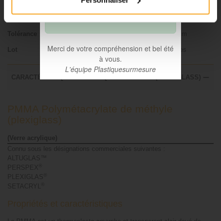
Diamètre
012 mm
du 06 août seront traitées à
compter du 31 août.
Creuse / Pleine
Pleine
Tolérance
+/- 0.2 mm
Merci de votre compréhension et bel été
Lot
100 pièces
à vous.
L'équipe Plastiquesurmesure
CARACTÉRISTIQUES TECHNIQUES DU PMMA (PLEXIGLASS)
PMMA Polymétacrylate de méthyle
(plexiglass)
(Verre acrylique)
Connu sous les désignations commerciales suivantes :
ALTUGLAS™
®
PERSPEX
®
PLEXIGLAS
®
SETACRYL
Propriétés et caractéristiques