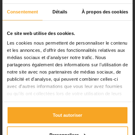
Fermeture du 08 août au 23 août
manipuler plus longtemps.
inclus
Consentement
Détails
À propos des cookies
Notre équipe prend ses congés
d'été. Vous pouvez continuer à
passer vos commandes sur notre
Ce site web utilise des cookies.
site pendant cette période.
DÉTAILS DU PRODUIT
Les cookies nous permettent de personnaliser le contenu
et les annonces, d'offrir des fonctionnalités relatives aux
FICHE TECHNIQUE
médias sociaux et d'analyser notre trafic. Nous
ℹ️
partageons également des informations sur l'utilisation de
Type de produit
Bille
notre site avec nos partenaires de médias sociaux, de
Planification et expédition de vos
commandes :
publicité et d'analyse, qui peuvent combiner celles-ci
Poids
0.0026 kg
avec d'autres informations que vous leur avez fournies
•
Commandes classiques :
Matière
PMMA
ou qu'ils ont collectées lors de votre utilisation de leurs
Celles passées à partir du 06
Transparence
Transparent
services.
août seront traitées dès notre
Aspect
Brillant
retour à compter du 24 août.
Tout autoriser
•
Découpes avec finitions :
En
Couleur
Incolore
raison des délais de fabrication,
Transmission lumineuse
92%
les commandes passées à partir
Personnaliser