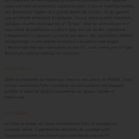
Le PMMA est un thermoplaste amorphe et transparent clair doué de
toute une série de propriétés caractéristiques. C'est un matériau inodore
aux dimensions stables et à grande dureté de surface, ce qui garantit
une excellente résistance à l'abrasion. Vu ses remarquables propriétés
optiques, le verre acrylique est un "Ersatz" idéal du verre silicate et il
sera utilisé de préférence à celui-ci dans les cas où des colorations
transparentes ou opaques, un poids peu élevé, des possibilités illimités
de façonnage ou une grande résistance à la rupture sont exigés.
Il résiste très bien aux intempéries et aux UV, mais n'entre pas en ligne
de compte comme matériau de coussinet.
Remarques
Outre la possibilité de mouler par injection des pièces en PMMA, il faut
surtout mentionner l'offre importante en semi-produits tels plaques,
profilés et tubes en qualité transparente ou opaque colorée et
translucide.
Soudage
Le verre acrylique se collant extrêmement bien, le soudage est
rarement utilisé. Cependant les procédés de soudage sont
fondamentalement les mêmes que ceux décrits pour le PC.