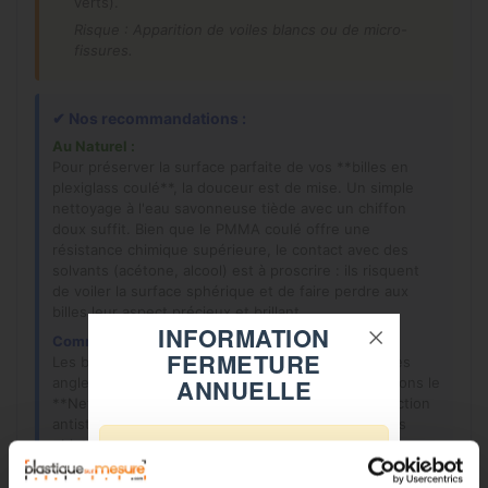
verts).
Risque : Apparition de voiles blancs ou de micro-
fissures.
✔
Nos recommandations :
Au Naturel :
Pour préserver la surface parfaite de vos **billes en
plexiglass coulé**, la douceur est de mise. Un simple
nettoyage à l'eau savonneuse tiède avec un chiffon
doux suffit. Bien que le PMMA coulé offre une
résistance chimique supérieure, le contact avec des
solvants (acétone, alcool) est à proscrire : ils risquent
de voiler la surface sphérique et de faire perdre aux
billes leur aspect précieux et brillant.
INFORMATION
Comme un Pro :
FERMETURE
Les billes acryliques captent la lumière sous tous les
ANNUELLE
angles. Pour maximiser cet éclat, nous recommandons le
**
Nettoyant Antistatique Altuglas cleaner
**. Son action
antistatique est particulièrement utile sur ces petits
objets qui ont tendance à attirer la poussière ou à se
⚠️
coller les uns aux autres par électricité statique. Vos
billes restent ainsi nettes, brillantes et faciles à