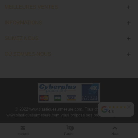
MEILLEURES VENTES
INFORMATIONS
SUIVEZ NOUS
OÙ SOMMES-NOUS
★
★
★
★
★
© 2022 www.plastiquesurmesure.com. Tous droits réservés |
4.8
www.plastiquesurmesure.com vous propose ses produits depuis 2012.
0
contact
Panier
Haut