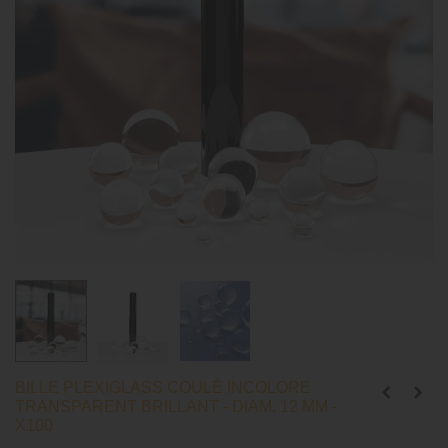
BILLE PLEXIGLASS COULÉ INCOLORE
TRANSPARENT BRILLANT - DIAM. 12 MM -
X100