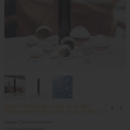
BILLE PLEXIGLASS COULÉ INCOLORE
TRANSPARENT BRILLANT - DIAM. 38 MM - X10
Marque:
Plastiquesurmesure
›
10 Billes PMMA (plexi)