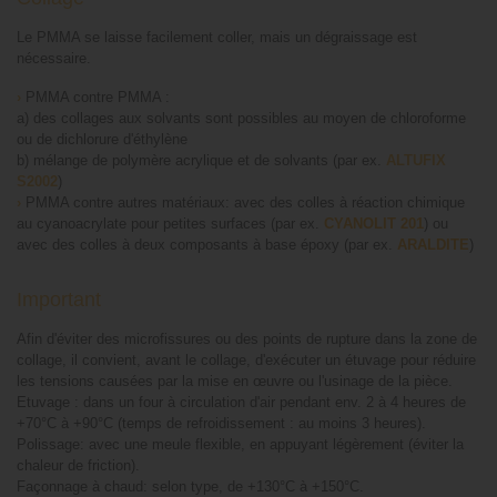
Le PMMA se laisse facilement coller, mais un dégraissage est
nécessaire.
›
PMMA contre PMMA :
a) des collages aux solvants sont possibles au moyen de chloroforme
ou de dichlorure d'éthylène
b) mélange de polymère acrylique et de solvants (par ex.
ALTUFIX
S2002
)
›
PMMA contre autres matériaux: avec des colles à réaction chimique
au cyanoacrylate pour petites surfaces (par ex.
CYANOLIT 201
) ou
avec des colles à deux composants à base époxy (par ex.
ARALDITE
)
Important
Afin d'éviter des microfissures ou des points de rupture dans la zone de
collage, il convient, avant le collage, d'exécuter un étuvage pour réduire
les tensions causées par la mise en œuvre ou l'usinage de la pièce.
Etuvage : dans un four à circulation d'air pendant env. 2 à 4 heures de
+70°C à +90°C (temps de refroidissement : au moins 3 heures).
Polissage: avec une meule flexible, en appuyant légèrement (éviter la
chaleur de friction).
Façonnage à chaud: selon type, de +130°C à +150°C.