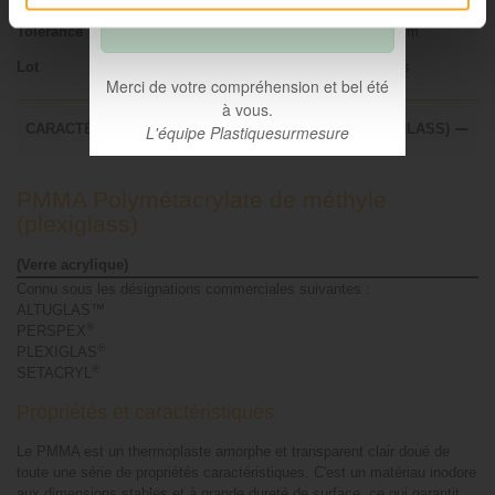
compter du 31 août.
Tolérance
+/- 0.2 mm
Lot
10 pièces
Merci de votre compréhension et bel été
à vous.
CARACTÉRISTIQUES TECHNIQUES DU PMMA (PLEXIGLASS)
L'équipe Plastiquesurmesure
PMMA Polymétacrylate de méthyle
(plexiglass)
(Verre acrylique)
Connu sous les désignations commerciales suivantes :
ALTUGLAS™
®
PERSPEX
®
PLEXIGLAS
®
SETACRYL
Propriétés et caractéristiques
Le PMMA est un thermoplaste amorphe et transparent clair doué de
toute une série de propriétés caractéristiques. C'est un matériau inodore
aux dimensions stables et à grande dureté de surface, ce qui garantit