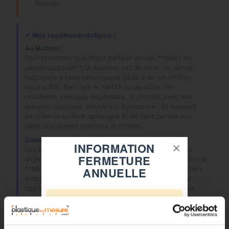
fissures.
✔
Nos recommandations :
Au Naturel :
Pour préserver la surface parfaite de vos **billes en
plexiglass coulé**, la douceur est de mise. Un simple
nettoyage à l'eau savonneuse tiède avec un chiffon
doux suffit. Bien que le PMMA coulé offre une
résistance chimique supérieure, le contact avec des
solvants (acétone, alcool) est à proscrire : ils risquent
de voiler la surface sphérique et de faire perdre aux
billes leur aspect précieux et brillant.
Comme un Pro :
INFORMATION
Les billes acryliques captent la lumière sous tous les
FERMETURE
angles. Pour maximiser cet éclat, nous recommandons le
ANNUELLE
**
Nettoyant Antistatique Altuglas cleaner
**. Son action
antistatique est particulièrement utile sur ces petits
objets qui ont tendance à attirer la poussière ou à se
coller les uns aux autres par électricité statique. Vos
⚠️
billes restent ainsi nettes, brillantes et faciles à
manipuler plus longtemps.
Fermeture du 08 août au 23 août