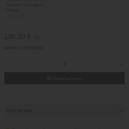
›
Incolore / Transparent
›
Pleines
›
∅ =
38 mm
186,30 €
TTC
Référence:
0070603810
-
+
Ajouter au panier
DESCRIPTION