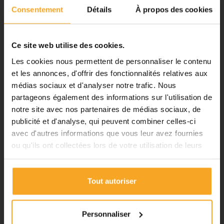
inclus
Consentement
Détails
À propos des cookies
Notre équipe prend ses congés
d'été. Vous pouvez continuer à
passer vos commandes sur notre
Ce site web utilise des cookies.
DÉTAILS DU PRODUIT
site pendant cette période.
Les cookies nous permettent de personnaliser le contenu
FICHE TECHNIQUE
et les annonces, d'offrir des fonctionnalités relatives aux
médias sociaux et d'analyser notre trafic. Nous
ℹ️
Type de produit
Bille
partageons également des informations sur l'utilisation de
notre site avec nos partenaires de médias sociaux, de
Planification et expédition de vos
Poids
0.0033 kg
commandes :
publicité et d'analyse, qui peuvent combiner celles-ci
Matière
PMMA
avec d'autres informations que vous leur avez fournies
•
Commandes classiques :
Transparence
Transparent
ou qu'ils ont collectées lors de votre utilisation de leurs
Celles passées à partir du 06
services.
août seront traitées dès notre
Aspect
Brillant
retour à compter du 24 août.
Couleur
Incolore
Tout autoriser
•
Découpes avec finitions :
En
Transmission lumineuse
92%
raison des délais de fabrication,
les commandes passées à partir
Diamètre
038 mm
Personnaliser
du 06 août seront traitées à
Creuse / Pleine
Pleine