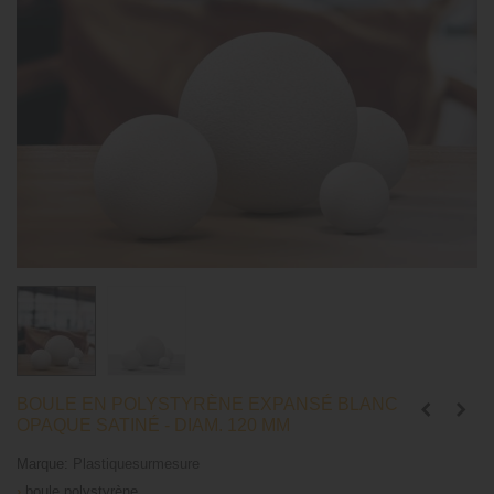
BOULE EN POLYSTYRÈNE EXPANSÉ BLANC
OPAQUE SATINÉ - DIAM. 120 MM
Marque:
Plastiquesurmesure
›
boule polystyrène