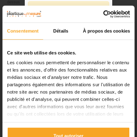
dessus
⚠️
Fermeture du 08 août au 23 août
inclus
Consentement
Détails
À propos des cookies
Notre équipe prend ses congés
d'été. Vous pouvez continuer à
passer vos commandes sur notre
Ce site web utilise des cookies.
site pendant cette période.
Avantages des boules en polystyrène
Les cookies nous permettent de personnaliser le contenu
expansé:
et les annonces, d'offrir des fonctionnalités relatives aux
médias sociaux et d'analyser notre trafic. Nous
-
faible masse volumique
ℹ️
partageons également des informations sur l'utilisation de
-
pouvoir isolant thermique élevé
-
excellentes propriétés mécaniques (résistance en compression,
notre site avec nos partenaires de médias sociaux, de
Planification et expédition de vos
capacité d'amortissement des chocs)
commandes :
publicité et d'analyse, qui peuvent combiner celles-ci
-
insensibilité à l'eau
avec d'autres informations que vous leur avez fournies
•
Commandes classiques :
-
facilité de mise en forme (moulage, découpage)
ou qu'ils ont collectées lors de votre utilisation de leurs
-
recyclable
Celles passées à partir du 06
services.
août seront traitées dès notre
retour à compter du 24 août.
DÉTAILS DU PRODUIT
Tout autoriser