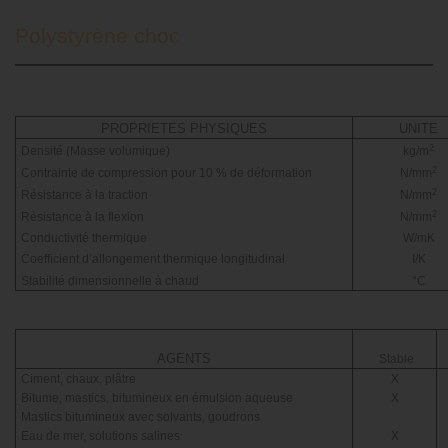
Polystyrène choc
PROPRIETES PHYSIQUES
UNITE
2
Densité (Masse volumique)
kg/m
2
Contrainte de compression pour 10 % de déformation
N/mm
2
Résistance à la traction
N/mm
2
Résistance à la flexion
N/mm
Conductivité thermique
W/mK
Coefficient d’allongement thermique longitudinal
I/K
Stabilité dimensionnelle à chaud
°C
AGENTS
Stable
Ciment, chaux, plâtre
X
Bitume, mastics, bitumineux en émulsion aqueuse
X
Mastics bitumineux avec solvants, goudrons
Eau de mer, solutions salines
X