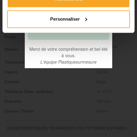
•
Découpes avec finitions :
En
raison des délais de fabrication,
FICHE TECHNIQUE
les commandes passées à partir
Personnaliser
du 06 août seront traitées à
Type de produit
Boule
compter du 31 août.
Poids
0.0190 kg
Polystyrène
Merci de votre compréhension et bel été
Matière
expansé
à vous.
L'équipe Plastiquesurmesure
Transparence
Opaque
Aspect
Satiné
Couleur
Blanc
Tolérance Diam. extérieur
+/- 10 %
Diamètre
120 mm
Creuse / Pleine
Pleine
CARACTÉRISTIQUES TECHNIQUES POLYSTYRÈNE EXPANSÉ