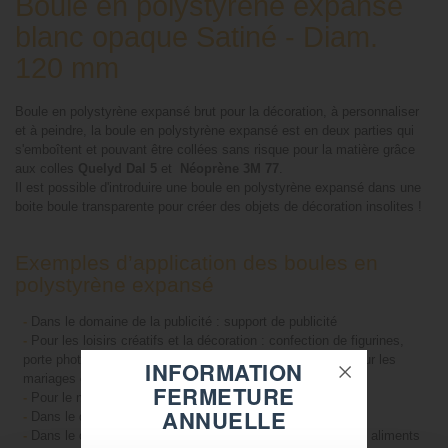
Boule en polystyrène expansé
blanc opaque Satiné - Diam.
120 mm
Boule en polystyrène expansé brut pour la décoration, à personnaliser
et à peindre, la boule en polystyrène expansé est en deux parties qui
s'emboîtent et pouvant être collées sans risque pour la matière grâce
aux colles
Quelyd Dal 5
et
Néoprène 3M 77
.
Il est possible d'introduire une boule en polystyrène expansé dans une
boite boule transparente pour créer des objets de décoration insolites !
Exemples d’application des boules en
polystyrène expansé
-
Dans le domaine de la publicité : support de publicité
-
Pour les loisirs créatifs et la décoration : confection de figurines,
porte photos, boule de Noël, urne, vase improvisé (idéal pour les
INFORMATION
mariages et baptêmes)
FERMETURE
-
Pour le modélisme : maquettes
ANNUELLE
-
Dans le domaine du nautisme : flotteur
-
Dans le domaine de l’alimentaire : support pour piquer des aliments