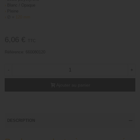
›
Blanc / Opaque
›
Pleine
›
∅ =
120 mm
6,06 €
TTC
Référence:
660080120
-
+
Ajouter au panier
DESCRIPTION