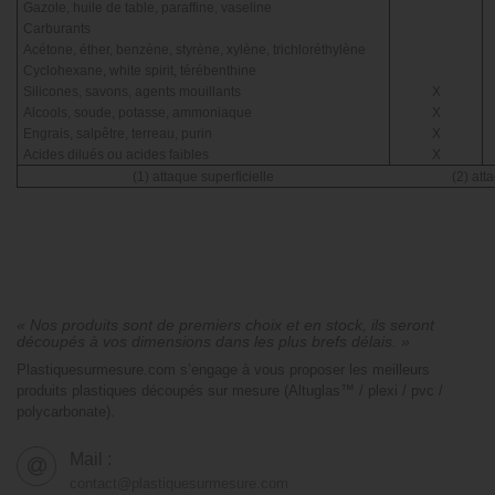
Gazole, huile de table, paraffine, vaseline
Carburants
Acétone, éther, benzène, styrène, xylène, trichloréthylène
Cyclohexane, white spirit, térébenthine
Silicones, savons, agents mouillants
X
Alcools, soude, potasse, ammoniaque
X
Engrais, salpêtre, terreau, purin
X
Acides dilués ou acides faibles
X
(1) attaque superficielle
(2) att
« Nos produits sont de premiers choix et en stock, ils seront
découpés à vos dimensions dans les plus brefs délais. »
Plastiquesurmesure.com s’engage à vous proposer les meilleurs
produits plastiques découpés sur mesure (Altuglas™ / plexi / pvc /
polycarbonate).
Mail :
contact@plastiquesurmesure.com