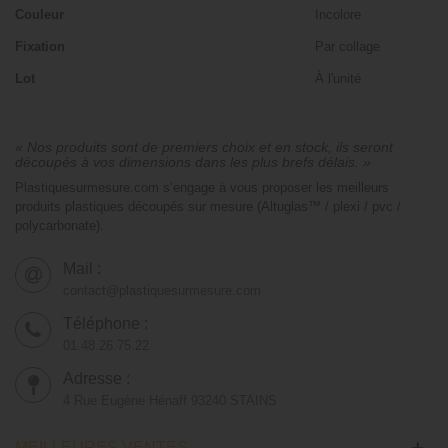
Couleur
Incolore
Fixation
Par collage
Lot
À l'unité
« Nos produits sont de premiers choix et en stock, ils seront
découpés à vos dimensions dans les plus brefs délais. »
Plastiquesurmesure.com s’engage à vous proposer les meilleurs
produits plastiques découpés sur mesure (Altuglas™ / plexi / pvc /
polycarbonate).
Mail :
contact@plastiquesurmesure.com
Téléphone :
01.48.26.75.22
Adresse :
4 Rue Eugène Hénaff 93240 STAINS
MEILLEURES VENTES