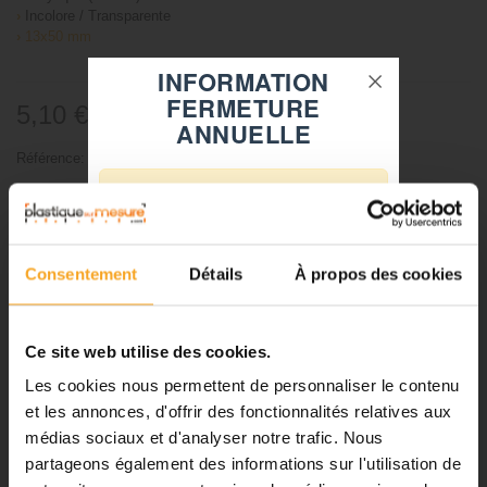
›
Incolore / Transparente
›
13x50 mm
INFORMATION
FERMETURE
5,10 €
TTC
ANNUELLE
Référence:
728
⚠️
-
+
Fermeture du 08 août au 23 août
inclus
Consentement
Détails
À propos des cookies
Ajouter au panier
Notre équipe prend ses congés
d'été. Vous pouvez continuer à
passer vos commandes sur notre
Ce site web utilise des cookies.
site pendant cette période.
Les cookies nous permettent de personnaliser le contenu
DESCRIPTION
et les annonces, d'offrir des fonctionnalités relatives aux
médias sociaux et d'analyser notre trafic. Nous
ℹ️
Poignée plastique transparent -
partageons également des informations sur l'utilisation de