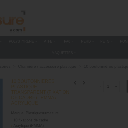
POLYSTYRÈNE
PTFE
PA6
PEHD
PETG
POM
MAQUETTES
soires
>
Charnière / accessoire plastique
>
10 boutonnières plastiqu
10 BOUTONNIÈRES
PLASTIQUE
-
+
TRANSPARENT (FIXATION
DE CADRE) - PMMA /
ACRYLIQUE
Marque:
Plastiquesurmesure
›
10 fixations de cadre
›
Acrylique (PMMA)