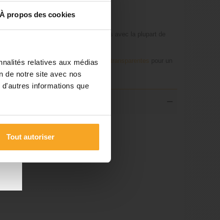
MA / Acrylique
À propos des cookies
ières en plastique peuvent être collées avec la plupart de
us vous proposons également des
Vis transparentes
pour un
nnalités relatives aux médias
on de notre site avec nos
 d'autres informations que
les
 du
Tout autoriser