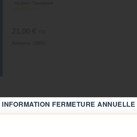
›
Incolore / Transparent
›
28x25x6,4 mm
21,00 €
TTC
Référence:
729010
INFORMATION FERMETURE ANNUELLE
⚠️
Fermeture du 08 août au 23 août inclus