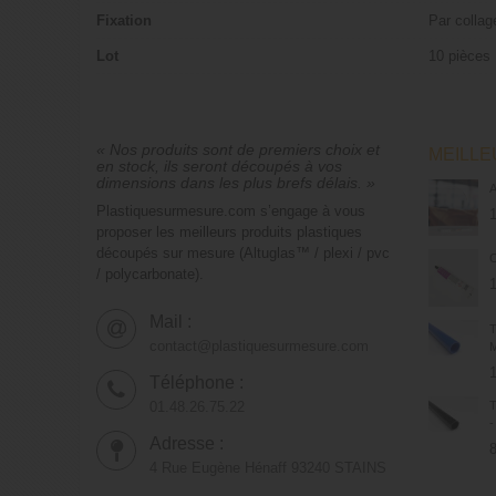
Fixation
Par collag
Lot
10 pièces
« Nos produits sont de premiers choix et
MEILL
en stock, ils seront découpés à vos
dimensions dans les plus brefs délais. »
Plastiquesurmesure.com s’engage à vous
proposer les meilleurs produits plastiques
découpés sur mesure (Altuglas™ / plexi / pvc
C
/ polycarbonate).
Mail :
T
contact@plastiquesurmesure.com
M
Téléphone :
01.48.26.75.22
-
Adresse :
8
4 Rue Eugène Hénaff 93240 STAINS