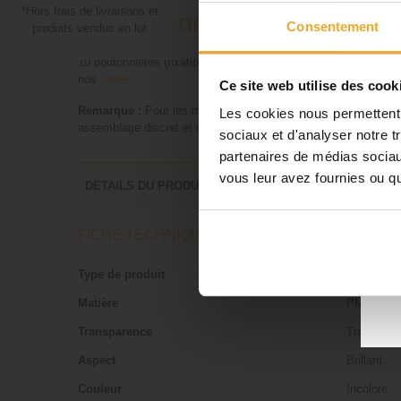
*Hors frais de livraisons et
10 boutonnières plastique tr
Consentement
produits vendus en lot
10 boutonnières (fixation de cadre) en plastique transparent 
nos
colles
.
Ce site web utilise des cook
Remarque :
Pour les matériaux transparents, il est préférable 
Les cookies nous permettent d
assemblage discret et esthétique.
sociaux et d'analyser notre t
partenaires de médias sociaux
vous leur avez fournies ou qu'
DÉTAILS DU PRODUIT
•
co
FICHE TECHNIQUE
Type de produit
Boutonniè
Matière
PMMA
Transparence
Transpare
Aspect
Brillant
Couleur
Incolore