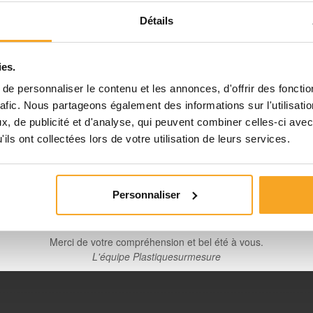
Notre équipe prend ses congés d'été. Vous pouvez continuer à
ansparent (fixation de cadre) - PM
Détails
passer vos commandes sur notre site pendant cette période.
incolore (PMMA) indispensables pour accrocher vos cadres au mur. Nos boutonn
ies.
ℹ️
d’utiliser des colles translucides telles que
Cyanolit
,
Altufix
,
Penloc
, etc… No
e personnaliser le contenu et les annonces, d'offrir des fonctio
rafic. Nous partageons également des informations sur l'utilisati
Planification et expédition de vos commandes :
, de publicité et d'analyse, qui peuvent combiner celles-ci avec
•
Commandes classiques :
Celles passées à partir du 06 août
ils ont collectées lors de votre utilisation de leurs services.
seront traitées dès notre retour à compter du 24 août.
Découpes avec finitions :
En raison des délais de fabrication, 
mmandes passées à partir du 06 août seront traitées à compter
Personnaliser
31 août.
re
Merci de votre compréhension et bel été à vous.
L'équipe Plastiquesurmesure
nt