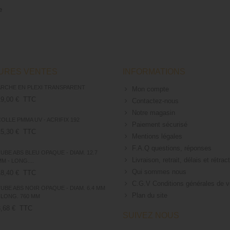
e
EURES VENTES
INFORMATIONS
ARCHE EN PLEXI TRANSPARENT
Mon compte
19,00 €
TTC
Contactez-nous
Notre magasin
OLLE PMMA UV - ACRIFIX 192
Paiement sécurisé
15,30 €
TTC
Mentions légales
F.A.Q questions, réponses
UBE ABS BLEU OPAQUE - DIAM. 12.7
Livraison, retrait, délais et rétrac
M - LONG....
Qui sommes nous
18,40 €
TTC
C.G.V Conditions générales de 
TUBE ABS NOIR OPAQUE - DIAM. 6.4 MM
Plan du site
 LONG. 760 MM
,68 €
TTC
SUIVEZ NOUS