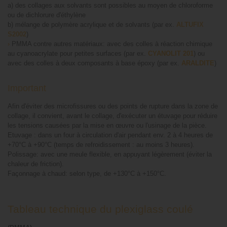
a) des collages aux solvants sont possibles au moyen de chloroforme
ou de dichlorure d'éthylène
b) mélange de polymère acrylique et de solvants (par ex.
ALTUFIX
S2002
)
›
PMMA contre autres matériaux: avec des colles à réaction chimique
au cyanoacrylate pour petites surfaces (par ex.
CYANOLIT 201
) ou
avec des colles à deux composants à base époxy (par ex.
ARALDITE
)
Important
Afin d'éviter des microfissures ou des points de rupture dans la zone de
collage, il convient, avant le collage, d'exécuter un étuvage pour réduire
les tensions causées par la mise en œuvre ou l'usinage de la pièce.
Etuvage : dans un four à circulation d'air pendant env. 2 à 4 heures de
+70°C à +90°C (temps de refroidissement : au moins 3 heures).
Polissage: avec une meule flexible, en appuyant légèrement (éviter la
chaleur de friction).
Façonnage à chaud: selon type, de +130°C à +150°C.
Tableau technique du plexiglass coulé