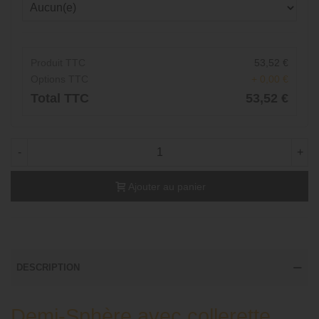
Produit TTC
53,52 €
Options TTC
+ 0,00 €
Total TTC
53,52 €
-
+
Ajouter au panier
DESCRIPTION
Demi-Sphère avec collerette