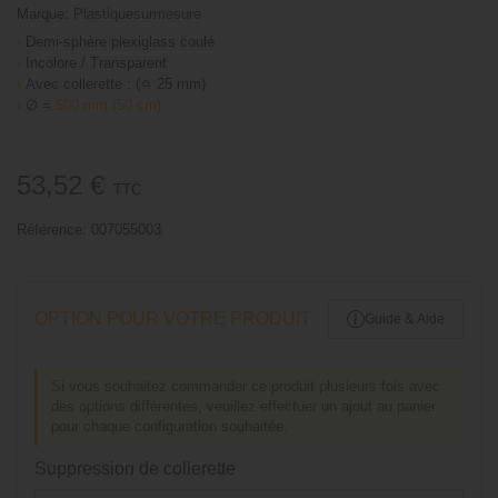
Marque:
Plastiquesurmesure
›
Demi-sphère plexiglass coulé
›
Incolore / Transparent
›
Avec collerette : (≏ 25 mm)
›
∅ =
500 mm (50 cm)
53,52 €
TTC
Référence:
007055003
OPTION POUR VOTRE PRODUIT
Guide & Aide
Si vous souhaitez commander ce produit plusieurs fois avec
des options différentes, veuillez effectuer un ajout au panier
pour chaque configuration souhaitée.
Suppression de collerette