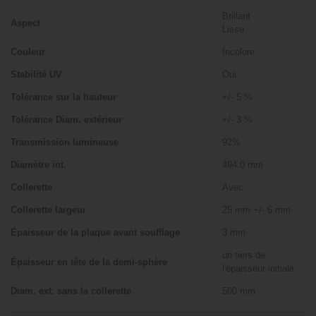
Brillant
Aspect
Lisse
Couleur
Incolore
Stabilité UV
Oui
Tolérance sur la hauteur
+/- 5 %
Tolérance Diam. extérieur
+/- 3 %
Transmission lumineuse
92%
Diamètre int.
494.0 mm
Collerette
Avec
Collerette largeur
25 mm +/- 6 mm
Épaisseur de la plaque avant soufflage
3 mm
un tiers de
Épaisseur en tête de la demi-sphère
l'épaisseur initiale
Diam. ext. sans la collerette
500 mm