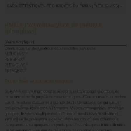
CARACTÉRISTIQUES TECHNIQUES DU PMMA (PLEXIGLASS)
PMMA Polymétacrylate de méthyle
(plexiglass)
(Verre acrylique)
Connu sous les désignations commerciales suivantes :
ALTUGLAS™
®
PERSPEX
®
PLEXIGLAS
®
SETACRYL
Propriétés et caractéristiques
Le PMMA est un thermoplaste amorphe et transparent clair doué de
toute une série de propriétés caractéristiques. C'est un matériau inodore
aux dimensions stables et à grande dureté de surface, ce qui garantit
une excellente résistance à l'abrasion. Vu ses remarquables propriétés
optiques, le verre acrylique est un "Ersatz" idéal du verre silicate et il
sera utilisé de préférence à celui-ci dans les cas où des colorations
transparentes ou opaques, un poids peu élevé, des possibilités illimités
de façonnage ou une grande résistance à la rupture sont exigés.