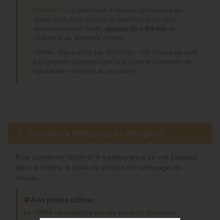
Diamètre :
La dimension indiquée correspond au
dôme seul. Pour obtenir le diamètre hors-tout
(encombrement total),
ajoutez 50 à 60 mm
de
collerette au diamètre affiché.
Forme :
Fabrication par soufflage. Les dômes ne sont
pas géométriquement parfaits (légère tolérance de
sphéricité inhérente au procédé).
Entretien & Nettoyage du Plexiglass
Pour conserver l'éclat et la transparence de vos plaques
dans le temps, le choix du produit de nettoyage est
crucial.
⛔ À ne jamais utiliser :
Le PMMA ne supporte pas les produits chimiques