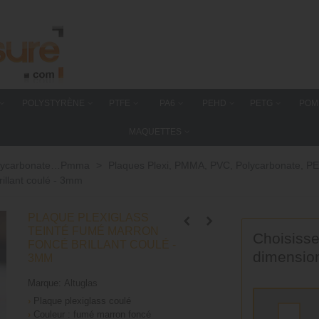
POLYSTYRÈNE
PTFE
PA6
PEHD
PETG
POM
MAQUETTES
 polycarbonate…Pmma
>
Plaques Plexi, PMMA, PVC, Polycarbonate, PE
rillant coulé - 3mm
PLAQUE PLEXIGLASS
TEINTÉ FUMÉ MARRON
Choisisse
FONCÉ BRILLANT COULÉ -
dimensio
3MM
Marque:
Altuglas
›
Plaque plexiglass coulé
›
Couleur : fumé marron foncé