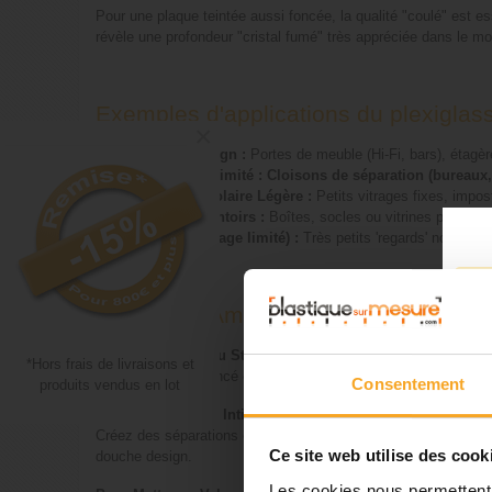
Pour une plaque teintée aussi foncée, la qualité "coulé" est es
révèle une profondeur "cristal fumé" très appréciée dans le mo
Exemples d'applications du plexiglas
×
-
Mobilier Design :
Portes de meuble (Hi-Fi, bars), étagèr
-
Vitrages d'Intimité : Cloisons de séparation (bureaux,
-
Protection Solaire Légère :
Petits vitrages fixes, impos
-
PLV et Présentoirs :
Boîtes, socles ou vitrines pour prod
-
Nautisme (usage limité) :
Très petits 'regards' non expo
Créez des Ambiances Chaleureuses et
Pour le Mobilier au Style Affirmé :
*Hors frais de livraisons et
La teinte marron foncé est parfaite pour le mobilier masculin 
Consentement
produits vendus en lot
Pour des Espaces Intimes :
Créez des séparations élégantes qui préservent la confidential
Ce site web utilise des cook
douche design.
Les cookies nous permettent d