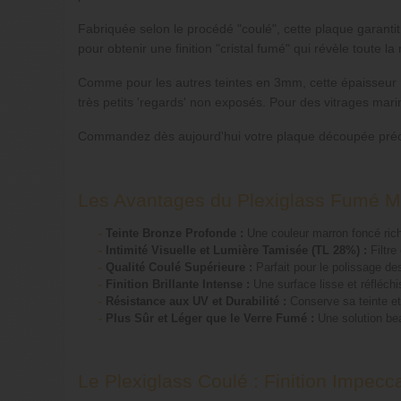
Fabriquée selon le procédé "coulé", cette plaque garanti
pour obtenir une finition "cristal fumé" qui révèle toute 
Comme pour les autres teintes en 3mm, cette épaisseur
très petits 'regards' non exposés. Pour des vitrages ma
Commandez dès aujourd'hui votre plaque découpée pr
Les Avantages du Plexiglass Fumé M
-
Teinte Bronze Profonde :
Une couleur marron foncé rich
-
Intimité Visuelle et Lumière Tamisée (TL 28%) :
Filtre
-
Qualité Coulé Supérieure :
Parfait pour le polissage des
-
Finition Brillante Intense :
Une surface lisse et réfléchi
-
Résistance aux UV et Durabilité :
Conserve sa teinte et
-
Plus Sûr et Léger que le Verre Fumé :
Une solution bea
Le Plexiglass Coulé : Finition Impecc