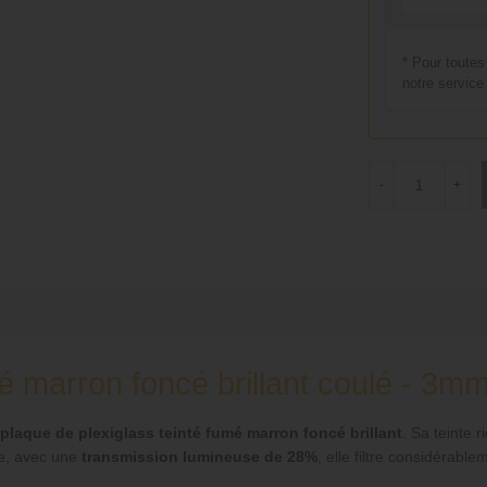
* Pour toutes
notre service 
-
+
é marron foncé brillant coulé - 3m
plaque de plexiglass teinté fumé marron foncé brillant
. Sa teinte 
ée, avec une
transmission lumineuse de 28%
, elle filtre considérabl