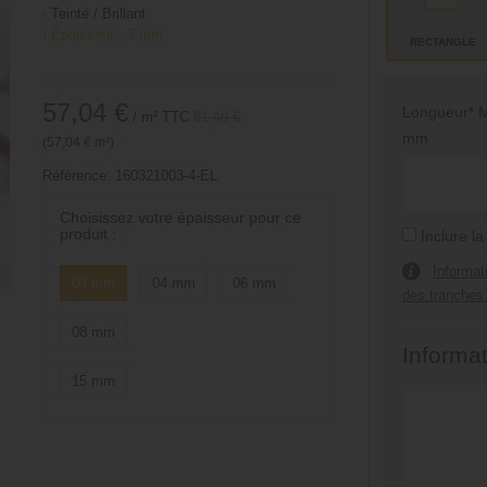
›
Teinté / Brillant
›
Épaisseur : 3 mm
RECTANGLE
57,04 €
Longueur* M
/ m²
TTC
81,48 €
mm
(57,04 € m²)
Référence:
160321003-4-EL
Choisissez votre épaisseur pour ce
produit :
Inclure la
Informat
03 mm
04 mm
06 mm
des tranches
08 mm
Informa
15 mm