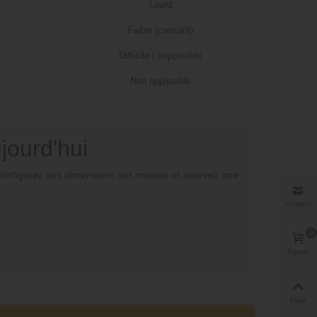
Lourd
Faible (cassant)
Difficile / impossible
Non applicable
jourd'hui
s. Configurez vos dimensions sur mesure et recevez une
contact
0
Panier
Haut