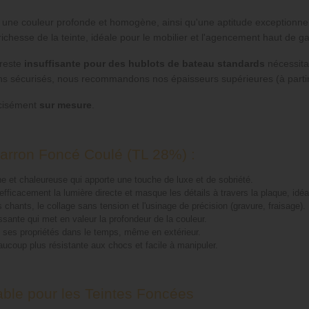
t une couleur profonde et homogène, ainsi qu'une aptitude exceptionnell
la richesse de la teinte, idéale pour le mobilier et l'agencement haut de
 reste
insuffisante pour des hublots de bateau standards
nécessitan
rins sécurisés, nous recommandons nos épaisseurs supérieures (à part
écisément
sur mesure
.
arron Foncé Coulé (TL 28%) :
e et chaleureuse qui apporte une touche de luxe et de sobriété.
 efficacement la lumière directe et masque les détails à travers la plaque, idé
 chants, le collage sans tension et l'usinage de précision (gravure, fraisage).
ssante qui met en valeur la profondeur de la couleur.
 ses propriétés dans le temps, même en extérieur.
ucoup plus résistante aux chocs et facile à manipuler.
able pour les Teintes Foncées