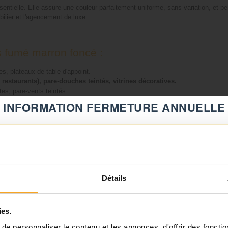
sentielle. Elle assure une couleur parfaitement uniforme, sans variation, et per
bilier et l'agencement de luxe.
s fumé marron foncé :
es, plateaux de table d'appoint.
 restaurants), pare-douches teintés, vitrines décoratives.
tes, pare-vents teintés.
uits (spiritueux, maroquinerie, horlogerie).
INFORMATION FERMETURE ANNUELLE
sés (*voir FAQ*).
⚠️
 Confidentielles
Fermeture du 08 août au 23 août inclus
Notre équipe prend ses congés d'été. Vous pouvez continuer à
ou les ambiances "club". Utilisez-la pour les portes d'un meuble bar, d'une ca
Détails
passer vos commandes sur notre site pendant cette période.
ité sans totalement bloquer la lumière. Idéal pour des cloisons entre des tab
ies.
ℹ️
e personnaliser le contenu et les annonces, d'offrir des fonctio