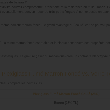
trages de bateau ?
exibilité pourrait compromettre l'étanchéité et la résistance en milieu marin.
 éventuellement convenir pour de
très petits 'regards'
non exposés en eaux
 même couleur marron foncé. Le grand avantage du "coulé" est de pouvoir polir 
UV. La teinte marron foncé est stable et la plaque conservera ses propriétés
 esthétiques. La gravure (laser ou mécanique) crée un contraste blanc/givré trè
: Plexiglass Fumé Marron Foncé vs. Verre T
tableau compare les points clés.
Plexiglass Fumé Marron Foncé Coulé (28%)
Bonne (28% TL)