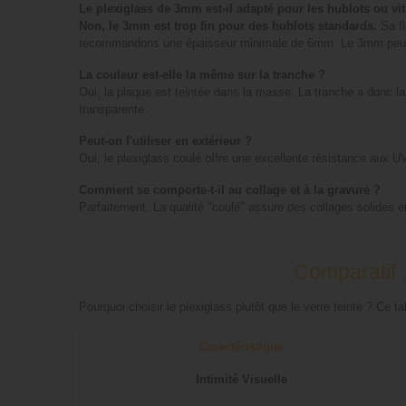
Le plexiglass de 3mm est-il adapté pour les hublots ou vi
Non, le 3mm est trop fin pour des hublots standards.
Sa fl
recommandons une épaisseur minimale de 6mm. Le 3mm peut
La couleur est-elle la même sur la tranche ?
Oui, la plaque est teintée dans la masse. La tranche a donc la
transparente.
Peut-on l'utiliser en extérieur ?
Oui, le plexiglass coulé offre une excellente résistance aux 
Comment se comporte-t-il au collage et à la gravure ?
Parfaitement. La qualité "coulé" assure des collages solides et
Comparatif 
Pourquoi choisir le plexiglass plutôt que le verre teinté ? Ce 
Caractéristique
Intimité Visuelle