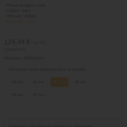
›
Plaque plexiglass coulé
›
Couleur : blanc
›
Diffusant / Brillant
›
Épaisseur : 5 mm
124,44 €
/ m²
TTC
(124,44 € m²)
Référence:
270001005-4
Choisissez votre épaisseur pour ce produit :
03 mm
04 mm
05 mm
06 mm
08 mm
10 mm
Choisissez votre forme et indiquez vos dimensions