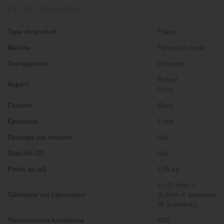
FICHE TECHNIQUE
Type de produit
Plaque
Matière
Plexiglass coulé
Transparence
Diffusant
Brillant
Aspect
Lisse
Couleur
Blanc
Epaisseur
5 mm
Découpe sur mesure
Oui
Stabilité UV
Oui
Poids au m2
5,95 kg
+/- (0,4mm +
Tolérance sur l'épaisseur
(0,1mm X épaisseur
de la plaque))
Transmission lumineuse
40%