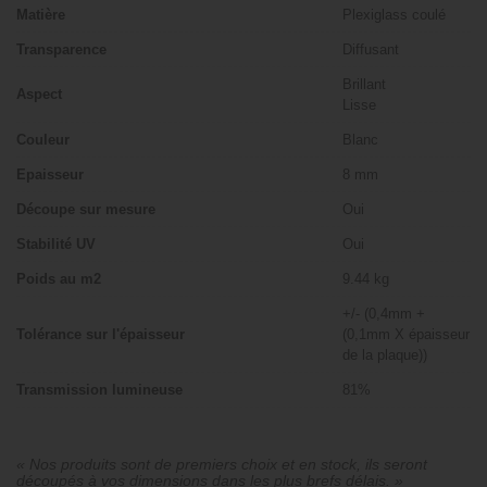
Matière
Plexiglass coulé
Transparence
Diffusant
Brillant
Aspect
Lisse
Couleur
Blanc
Epaisseur
8 mm
Découpe sur mesure
Oui
Stabilité UV
Oui
Poids au m2
9.44 kg
+/- (0,4mm +
Tolérance sur l'épaisseur
(0,1mm X épaisseur
de la plaque))
Transmission lumineuse
81%
« Nos produits sont de premiers choix et en stock, ils seront
découpés à vos dimensions dans les plus brefs délais. »