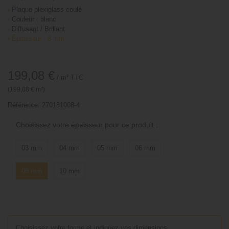
›
Plaque plexiglass coulé
›
Couleur : blanc
›
Diffusant / Brillant
›
Épaisseur : 8 mm
199,08 €
/ m²
TTC
(199,08 € m²)
Référence:
270181008-4
Choisissez votre épaisseur pour ce produit :
03 mm
04 mm
05 mm
06 mm
08 mm
10 mm
Choisissez votre forme et indiquez vos dimensions