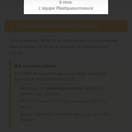
à vous.
L'équipe Plastiquesurmesure
Entretien & Nettoyage du Plexiglass
Pour conserver l'éclat et la transparence de vos plaques
dans le temps, le choix du produit de nettoyage est
crucial.
⛔ À ne jamais utiliser :
Le PMMA ne supporte pas les produits chimiques
agressifs ni les frottements forts.
Bannissez les
produits pour vitres
(alcool), les
solvants ou l'acétone.
N'utilisez jamais d'éponges abrasives (tampons
verts).
Risque : Apparition de voiles blancs ou de micro-
fissures.