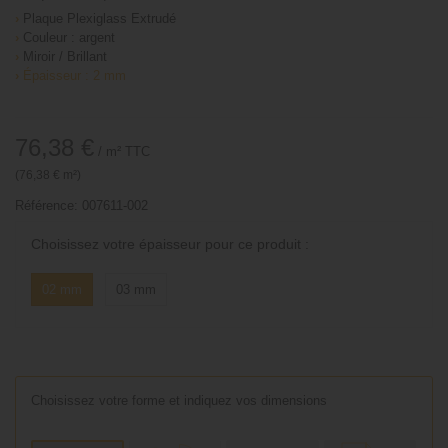
›
Plaque Plexiglass Extrudé
›
Couleur : argent
›
Miroir / Brillant
›
Épaisseur : 2 mm
76,38 €
/ m²
TTC
(76,38 € m²)
Référence:
007611-002
Choisissez votre épaisseur pour ce produit :
02 mm
03 mm
Choisissez votre forme et indiquez vos dimensions