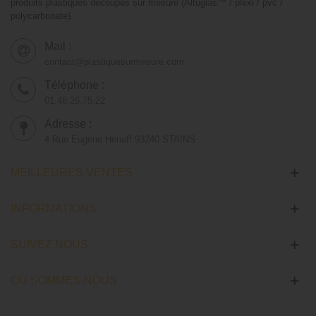
produits plastiques découpés sur mesure (Altuglas™ / plexi / pvc /
polycarbonate).
Mail :
contact@plastiquesurmesure.com
Téléphone :
01.48.26.75.22
Adresse :
4 Rue Eugène Hénaff 93240 STAINS
MEILLEURES VENTES
INFORMATIONS
SUIVEZ NOUS
OÙ SOMMES-NOUS