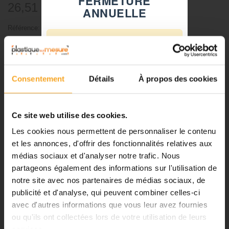
FERMETURE
26,51 €
ANNUELLE
TTC
47,70 €
Référence:
4208005
⚠️
-
+
Fermeture du 08 août au 23 août
inclus
Consentement
Détails
À propos des cookies
Ajouter au panier
Notre équipe prend ses congés
d'été. Vous pouvez continuer à
passer vos commandes sur notre
Ce site web utilise des cookies.
site pendant cette période.
Les cookies nous permettent de personnaliser le contenu
DESCRIPTION
et les annonces, d'offrir des fonctionnalités relatives aux
médias sociaux et d'analyser notre trafic. Nous
ℹ️
partageons également des informations sur l'utilisation de
Lame de scie en acier D.80 mm
notre site avec nos partenaires de médias sociaux, de
Planification et expédition de vos
- Ep.0,5 mm - Alésage : 10 mm
commandes :
publicité et d'analyse, qui peuvent combiner celles-ci
avec d'autres informations que vous leur avez fournies
•
Commandes classiques :
Lame de scie circulaire à épaisseur calibrée, dédiée aux maquettistes
ou qu'ils ont collectées lors de votre utilisation de leurs
Celles passées à partir du 06
pour réaliser des découpes précises, des trames ou des rainurages