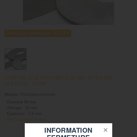
Produit en promotion
-21,19 €
LAME DE SCIE EN ACIER D.80 MM - EP.0,5 MM -
ALÉSAGE : 10 MM
Marque:
Plastiquesurmesure
›
Diamètre 80 mm
›
Alésage : 10 mm
›
Épaisseur : 0,5 mm
›
Pour découper le plexi
INFORMATION