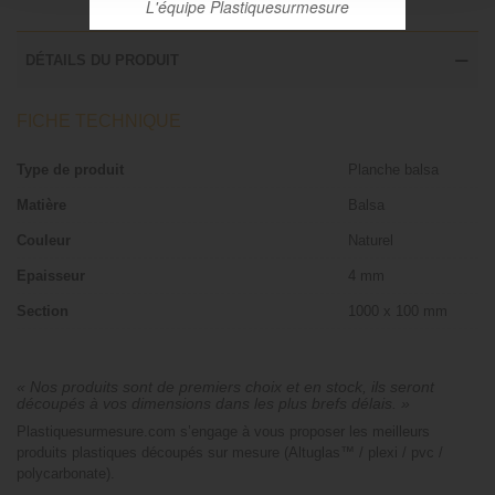
L'équipe Plastiquesurmesure
DÉTAILS DU PRODUIT
FICHE TECHNIQUE
Type de produit
Planche balsa
Matière
Balsa
Couleur
Naturel
Epaisseur
4 mm
Section
1000 x 100 mm
« Nos produits sont de premiers choix et en stock, ils seront
découpés à vos dimensions dans les plus brefs délais. »
Plastiquesurmesure.com s’engage à vous proposer les meilleurs
produits plastiques découpés sur mesure (Altuglas™ / plexi / pvc /
polycarbonate).