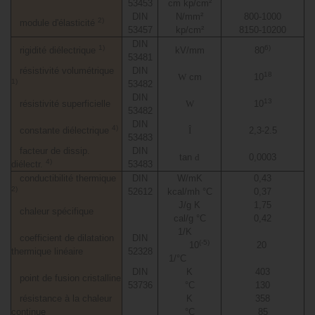
53453
cm kp/cm²
DIN
N/mm²
800-1000
2)
module d'élasticité
53457
kp/cm²
8150-10200
DIN
1)
6)
rigidité diélectrique
kV/mm
80
53481
résistivité volumétrique
DIN
18
W
cm
10
1)
53482
DIN
13
résistivité superficielle
W
10
53482
DIN
4)
constante diélectrique
Î
2,3-2.5
53483
facteur de dissip.
DIN
tan
d
0,0003
4)
diélectr.
53483
conductibilité thermique
DIN
W/mK
0,43
2)
52612
kcal/mh °C
0,37
J/g K
1,75
chaleur spécifique
cal/g °C
0,42
1/K
coefficient de dilatation
DIN
(-5)
10
20
thermique linéaire
52328
1/°C
DIN
K
403
point de fusion cristalline
53736
°C
130
résistance à la chaleur
K
358
continue
°C
85