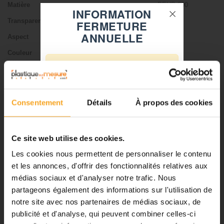
Matière
PEHD 300
INFORMATION
Transparence
Diffusant
FERMETURE
ANNUELLE
Aspect
Lisse
Couleur
Blanc
⚠️
Epaisseur
2 mm
Non, Vendu à la
Fermeture du 08 août au 23 août
Découpe sur mesure
plaque
inclus
Consentement
Détails
À propos des cookies
Notre équipe prend ses congés
Tolérance sur l'épaisseur
+/- 5%
d'été. Vous pouvez continuer à
Format
1000 x 500 mm
passer vos commandes sur notre
Ce site web utilise des cookies.
site pendant cette période.
Les cookies nous permettent de personnaliser le contenu
CARACTÉRISTIQUES TECHNIQUES DU PEHD 300
et les annonces, d'offrir des fonctionnalités relatives aux
médias sociaux et d'analyser notre trafic. Nous
ℹ️
PEHD 300 (polyéthylène)
partageons également des informations sur l'utilisation de
notre site avec nos partenaires de médias sociaux, de
Planification et expédition de vos
Connu sous la désignation commerciale suivante :
commandes :
publicité et d'analyse, qui peuvent combiner celles-ci
®
CESTIDUR
®