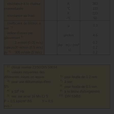
résistance à la chaleur
K
383
momentanée
°C
110
K
223
résistance au froid
-°C
50
coefficient de friction à
µ
0,3
5)
sec
indice d'usure par
µm/km
4.6
5)
glissement
3 m/min (0,05 m/s)
0,2
(kp . m) / (cm²
valeurs
30 m/min (0,5 m/s)
0,2
. s)
8)
pv
300 m/min (5 m/s)
0,2
1)
climat normal 23/50 DIN 50014
2)
valeurs moyennes des
6)
différentes mises en œuvre
pour feuille de 0.2 mm
3)
7)
pour une déformation d'env.
à sec
8)
5%
pour feuille de 0.5 mm
4)
6
9)
à 10
Hz
à la limite d'allongement
5)
10)
sec sur acier 16 Mn Cr 5
DIN 53455
P = 0,5 kp/cm² /h5 V = 0,6
m/s /