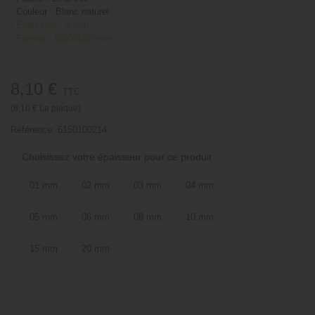
›
Couleur : Blanc naturel
›
Épaisseur : 2 mm
›
Format : 1000x500 mm
8,10 €
TTC
(8,10 € La plaque)
Référence:
6150100214
Choisissez votre épaisseur pour ce produit :
01 mm
02 mm
03 mm
04 mm
05 mm
06 mm
08 mm
10 mm
15 mm
20 mm