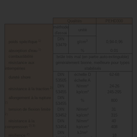
Qualités
PEHD300
méthode
unité
d'essai
DIN
1)
3
poids spécifique
g/cm
0,94-0,96
53479
1)
absorption d'eau
%
0,01
combustibilité
brûle très mal (en partie auto-extinguible)
résistance aux
généralement bonne, meilleure pour types
intempéries
stabilisés
DIN
échelle D
62-68
dureté shore
53505
échelle A
DIN
N/mm²
24-26
2)
résistance à la traction
53455
kp/cm²
245-295
allongement à la rupture
DIN
%
800
2)
53455
tension de flexion limite
DIN
N/mm²
31
2)
53452
kp/cm²
315
résistance à la
DIN
N/mm²
40
2) 3)
compression
53454
kp/cm²
408
DIN
kJ/m²
2)
résilience
18