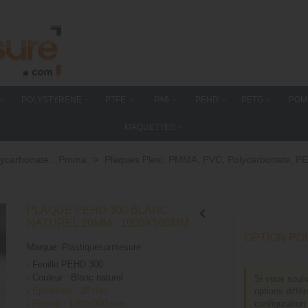
POLYSTYRÈNE
PTFE
PA6
PEHD
PETG
POM
MAQUETTES
 polycarbonate…Pmma
>
Plaques Plexi, PMMA, PVC, Polycarbonate, PE
PLAQUE PEHD 300 BLANC
NATUREL 20MM - 1000X500MM
OPTION PO
Marque:
Plastiquesurmesure
›
Feuille
PEHD 300
›
Couleur : Blanc naturel
Si vous souh
›
Épaisseur : 20 mm
options diffé
›
Format : 1000x500 mm
configuration