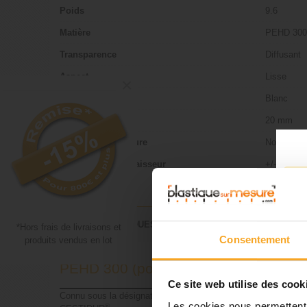
Poids
9.6
Matière
PEHD 300
Transparence
Diffusant
Aspect
Lisse
×
Couleur
Blanc
Epaisseur
20 mm
Découpe sur mesure
Non, Vendu
Tolérance sur l'épaisseur
+/- 5%
Format
1000 x 5
CARACTÉRISTIQUES TECHNIQUES DU PEHD 300
*Hors frais de livraisons et
Consentement
produits vendus en lot
PEHD 300 (polyéthylène)
Ce site web utilise des cook
Connu sous la désignation commerciale suivante :
Les cookies nous permettent d
®