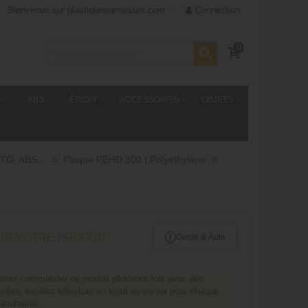
Bienvenue sur plastiquesurmesure.com
Connection
0
ABS
ÉPOXY
ACCESSOIRES
OBJETS
TG, ABS...
>
Plaque PEHD 300 | Polyéthylène
>
UR VOTRE PRODUIT
Guide & Aide
aitez commander ce produit plusieurs fois avec des
rentes, veuillez effectuer un ajout au panier pour chaque
 souhaitée.