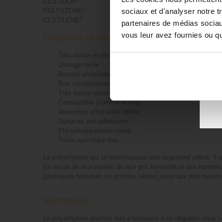
CESTIDUR
®
sociaux et d'analyser notre t
POLYSTONE
®
CESTILENE
partenaires de médias sociaux
vous leur avez fournies ou qu'
Propriétés et caractéristiques du PEHD 300
•
-
Très bonne résilience
co
-
Usinage facile
-
Bonnes propriétés diélectriques
-
Bon comportement à basse température
-
Très bonne résistance chimique
-
Combustible (comme la cire)
-
Absorption d’humidité infime
-
Surfaces anti-adhésives
-
Physiologiquement inerte
-
Poids spécifique bas
Le polyéthylène est un thermoplaste très largement utilisé. Il 
En raison de leur variété, de leur prix favorable et des nombr
(plastiques fabriqués en grandes séries) jusqu’aux plus haute
Remarques
Le polyéthylène (surtout dur) a tendance à se dégrader sous c