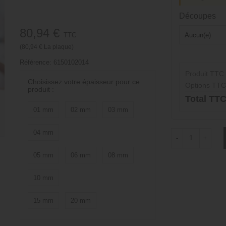
Découpes
80,94 €
TTC
(80,94 € La plaque)
Référence:
6150102014
Produit TTC
Choisissez votre épaisseur pour ce
Options TTC
produit :
Total TT
01 mm
02 mm
03 mm
04 mm
-
+
05 mm
06 mm
08 mm
10 mm
15 mm
20 mm