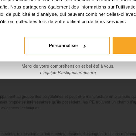
rafic. Nous partageons également des informations sur l'utilisati
Planification et expédition de vos commandes :
, de publicité et d'analyse, qui peuvent combiner celles-ci avec
•
Commandes classiques :
Celles passées à partir du 06 août
ils ont collectées lors de votre utilisation de leurs services.
seront traitées dès notre retour à compter du 24 août.
Découpes avec finitions :
En raison des délais de fabrication, 
mmandes passées à partir du 06 août seront traitées à compter
Personnaliser
31 août.
Merci de votre compréhension et bel été à vous.
L'équipe Plastiquesurmesure
appartient au groupe des polyoléfines et peut être manufacturé en plusieurs qu
euses propriétés intéressantes qu’ils possèdent, les PE trouvent un champ d’ap
s exigences techniques.
ontrainte, (exposition aux intempéries,tensions d’usinage et tensions mécani