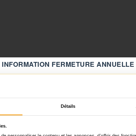
INFORMATION FERMETURE ANNUELLE
 à la plaque
⚠️
00 mm
Fermeture du 08 août au 23 août inclus
Notre équipe prend ses congés d'été. Vous pouvez continuer à
Détails
passer vos commandes sur notre site pendant cette période.
ies.
ℹ️
e personnaliser le contenu et les annonces, d'offrir des fonctio