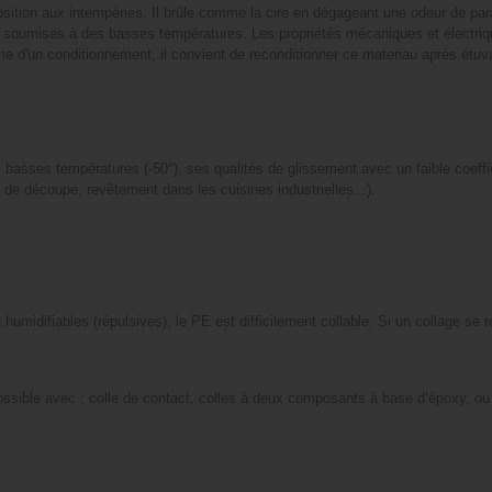
osition aux intempéries. Il brûle comme la cire en dégageant une odeur de paraff
soumises à des basses températures. Les propriétés mécaniques et électrique
 d'un conditionnement, il convient de reconditionner ce materiau aprés étuva
basses températures (-50°), ses qualités de glissement avec un faible coefficie
e de découpe, revêtement dans les cuisines industrielles...).
midifiables (répulsives), le PE est difficilement collable. Si un collage se r
possible avec : colle de contact, colles à deux composants à base d’époxy, ou