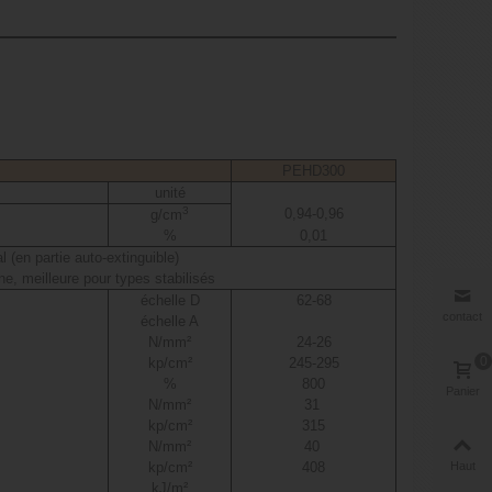
PEHD300
unité
3
0,94-0,96
g/cm
%
0,01
l (en partie auto-extinguible)
e, meilleure pour types stabilisés
échelle D
62-68
contact
échelle A
N/mm²
24-26
0
kp/cm²
245-295
%
800
Panier
N/mm²
31
kp/cm²
315
N/mm²
40
kp/cm²
408
Haut
kJ/m²