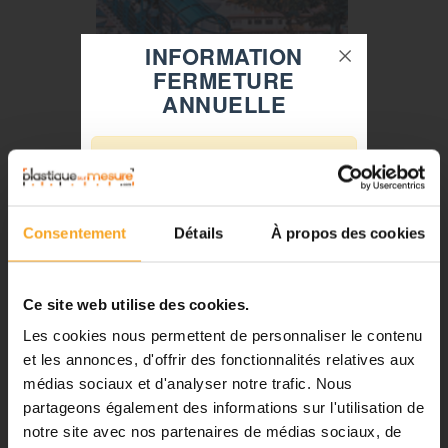
INFORMATION
FERMETURE
ANNUELLE
⚠️
Fermeture du 08 août au 23 août
inclus
Consentement
Détails
À propos des cookies
Notre équipe prend ses congés
d'été. Vous pouvez continuer à
passer vos commandes sur notre
Ce site web utilise des cookies.
site pendant cette période.
Avantages du polycarbonate
Les cookies nous permettent de personnaliser le contenu
et les annonces, d'offrir des fonctionnalités relatives aux
-
bonne solidité mécanique
médias sociaux et d'analyser notre trafic. Nous
-
excellente résilience
ℹ️
-
excellente stabilité dimensionnelle
partageons également des informations sur l'utilisation de
-
bonnes propriétés diélectriques
notre site avec nos partenaires de médias sociaux, de
Planification et expédition de vos
-
bon comportement aux basses et hautes températures