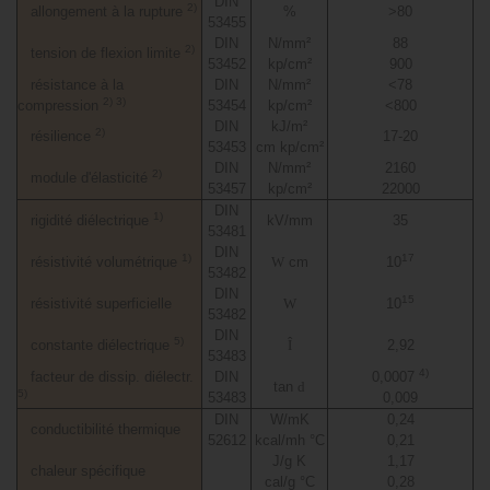
DIN
2)
allongement à la rupture
%
>80
53455
DIN
N/mm²
88
2)
tension de flexion limite
53452
kp/cm²
900
résistance à la
DIN
N/mm²
<78
2) 3)
compression
53454
kp/cm²
<800
DIN
kJ/m²
2)
résilience
17-20
53453
cm kp/cm²
DIN
N/mm²
2160
2)
module d'élasticité
53457
kp/cm²
22000
DIN
1)
rigidité diélectrique
kV/mm
35
53481
DIN
1)
17
résistivité volumétrique
W
cm
10
53482
DIN
15
résistivité superficielle
W
10
53482
DIN
5)
constante diélectrique
Î
2,92
53483
4)
facteur de dissip. diélectr.
DIN
0,0007
tan
d
5)
53483
0,009
DIN
W/mK
0,24
conductibilité thermique
52612
kcal/mh °C
0,21
J/g K
1,17
chaleur spécifique
cal/g °C
0,28