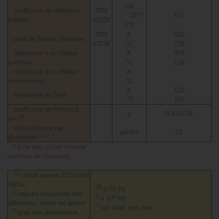
1/K
coefficient de dilatation
DIN
(-5)
10
6-7
linéaire
52328
1/°C
DIN
K
501
point de fusion cristalline
53736
°C
228
résistance à la chaleur
K
408
continue
°C
135
résistance à la chaleur
K
momentanée
°C
K
123
résistance au froid
-°C
150
coefficient de friction à
µ
0,45-0,58
6)
sec
*
indice d'usure par
µm/km
22
6)
glissement
*
* à ne pas utiliser comme
matériau de coussinet
1)
climat normal 23/50 DIN
50014
4)
à 50 Hz
2)
valeurs moyennes des
5)
6
à 10
Hz
différentes mises en œuvre
6)
sur acier, poli, sec
3)
pour une déformation