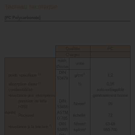
Tableau technique
(PC Polycarbonate)
Qualités
PC
Charges
méth.
unité
d'essai
DIN
1)
3
poids spécifique
g/cm
1,2
53479
1)
absorption d'eau
%
0,18
combustibilité
auto-extinguible
résistance aux intempéries
généralement bonne
pression de bille
DIN
N/mm²
95
H358
53456
dureté
ASTM
Rockwell
échelle
72
D 785
DIN
N/mm²
63-68
2)
résistance à la traction
53455
kp/cm²
650-700