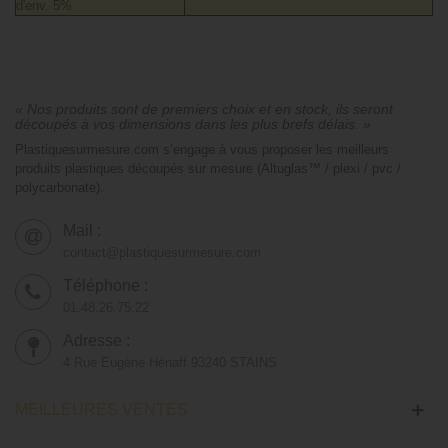
d'env. 5%
« Nos produits sont de premiers choix et en stock, ils seront
découpés à vos dimensions dans les plus brefs délais. »
Plastiquesurmesure.com s’engage à vous proposer les meilleurs
produits plastiques découpés sur mesure (Altuglas™ / plexi / pvc /
polycarbonate).
Mail :
contact@plastiquesurmesure.com
Téléphone :
01.48.26.75.22
Adresse :
4 Rue Eugène Hénaff 93240 STAINS
MEILLEURES VENTES