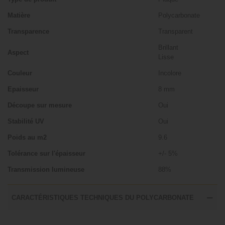
Matière
Polycarbonate
Transparence
Transparent
Brillant
Aspect
Lisse
Couleur
Incolore
Epaisseur
8 mm
Découpe sur mesure
Oui
Stabilité UV
Oui
Poids au m2
9.6
Tolérance sur l'épaisseur
+/- 5%
Transmission lumineuse
88%
CARACTÉRISTIQUES TECHNIQUES DU POLYCARBONATE