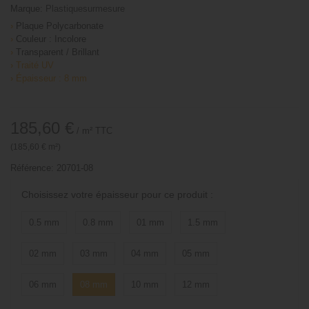
Marque:
Plastiquesurmesure
›
Plaque Polycarbonate
›
Couleur : Incolore
›
Transparent / Brillant
›
Traité UV
›
Épaisseur : 8 mm
185,60 €
/ m²
TTC
(185,60 € m²)
Référence:
20701-08
Choisissez votre épaisseur pour ce produit :
0.5 mm
0.8 mm
01 mm
1.5 mm
02 mm
03 mm
04 mm
05 mm
06 mm
08 mm
10 mm
12 mm