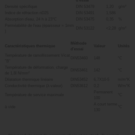
d'essai
Densité spécifique
DIN 53479
1,20
g/m²
Indice de réfraction nD25
DIN 53491
1,586
Absorption d'eau, 24 h à 23°C
DIN 53475
0,35
%
Perméabilité de l'eau (épaisseur = 1mm
DIN 53122
<2,28
g/m²
)
Méthode
Caractéristiques thermique
Valeur
Unités
d'essai
Température de ramollissement Vicat
DIN53460
148
°C
"B"
Température de déformation, charge
DIN53461
142
°C
de 1,8l N/mm²
Dilatation thermique linéaire
DIN53452
6,7X10-5
m/m°K
Conductivité thermique (λ-valeur)
DIN53612
0,2
W/m°K
Permanent
Température de service maximale
°C
100
A court terme
à vide
°C
130