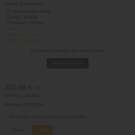
Marque:
Brett Martin®
›
PC polycarbonate ondulé
›
Couleur : Incolore
›
Transparent / Brillant
›
Traité UV
›
Épaisseur. 2.8 mm
›
Format : 4000x1045 mm
Ce produit ne peut pas être vendu en ligne
Demande de devis
200,88 €
TTC
(200,88 € La plaque)
Référence:
207200284
Choisissez votre couleur pour ce produit :
Bronze
Incolore