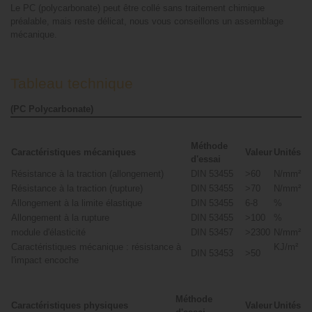
Le PC (polycarbonate) peut être collé sans traitement chimique
préalable, mais reste délicat, nous vous conseillons un assemblage
mécanique.
Tableau technique
(PC Polycarbonate)
Méthode
Caractéristiques mécaniques
Valeur
Unités
d'essai
Résistance à la traction (allongement)
DIN 53455
>60
N/mm²
Résistance à la traction (rupture)
DIN 53455
>70
N/mm²
Allongement à la limite élastique
DIN 53455
6-8
%
Allongement à la rupture
DIN 53455
>100
%
module d'élasticité
DIN 53457
>2300
N/mm²
Caractéristiques mécanique : résistance à
KJ/m²
DIN 53453
>50
l'impact encoche
Méthode
Caractéristiques physiques
Valeur
Unités