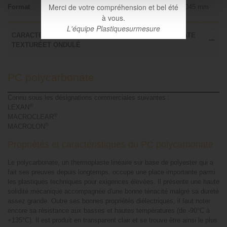
Merci de votre compréhension et bel été
Format
4000 x 1045 mm
à vous.
L'équipe Plastiquesurmesure
CARACTÉRISTIQUES TECHNIQUES DU POLYCARBONATE
TEXTURÉET ONDULÉ
PC polycarbonate
Connu sous les désignations commerciales suivantes :
®
LEXAN
®
MACROCLEAR
®
MACROLON
Propriétés et caractéristiques du PC polycarbonate
Le polycarbonate, un thermoplaste linéaire sur base de polyester qui a
fait ses preuves depuis longtemps, occupe une place importante parmi
les plastiques techniques pour exigences élevées. Il présente une haute
solidité mécanique accompagnée d'une bonne ténacité malgré sa dureté
assez grande. Outre ses bonnes propriétés diélectriques, il faut noter
encore sa résistance aux basses et hautes températures (de -90°C à
+135°C). Il est produit en transparent clair et se trouve être ainsi le plus