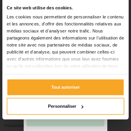
passer vos commandes sur notre
Ce site web utilise des cookies.
site pendant cette période.
DÉTAILS DU PRODUIT
Les cookies nous permettent de personnaliser le contenu
et les annonces, d'offrir des fonctionnalités relatives aux
médias sociaux et d'analyser notre trafic. Nous
FICHE TECHNIQUE
ℹ️
partageons également des informations sur l'utilisation de
notre site avec nos partenaires de médias sociaux, de
Planification et expédition de vos
Type de produit
Plaque
commandes :
publicité et d'analyse, qui peuvent combiner celles-ci
Matière
Polycarbonate
avec d'autres informations que vous leur avez fournies
•
Commandes classiques :
Brillant
ou qu'ils ont collectées lors de votre utilisation de leurs
Celles passées à partir du 06
Aspect
Ondulé-texturé
services.
août seront traitées dès notre
Couleur
Incolore
retour à compter du 24 août.
Tout autoriser
•
Découpes avec finitions :
En
Epaisseur
2.8 mm
raison des délais de fabrication,
Stabilité UV
Oui
les commandes passées à partir
Personnaliser
Poids au m2
3.6
du 06 août seront traitées à
compter du 31 août.
Tolérance sur l'épaisseur
+/- 5%
Transmission lumineuse
56