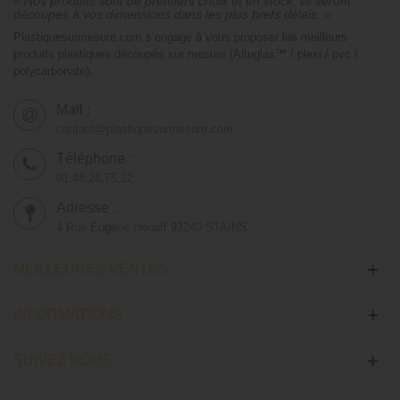
« Nos produits sont de premiers choix et en stock, ils seront
découpés à vos dimensions dans les plus brefs délais. »
Plastiquesurmesure.com s’engage à vous proposer les meilleurs
produits plastiques découpés sur mesure (Altuglas™ / plexi / pvc /
polycarbonate).
Mail :
contact@plastiquesurmesure.com
Téléphone :
01.48.26.75.22
Adresse :
4 Rue Eugène Hénaff 93240 STAINS
MEILLEURES VENTES
INFORMATIONS
SUIVEZ NOUS