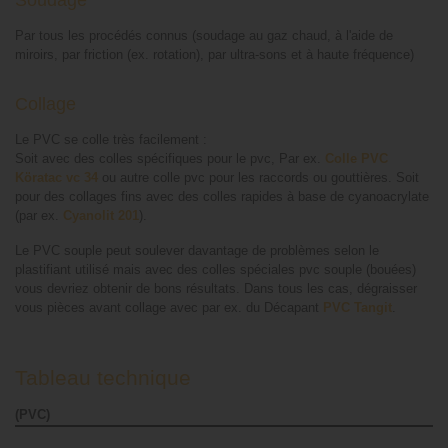
Par tous les procédés connus (soudage au gaz chaud, à l'aide de
miroirs, par friction (ex. rotation), par ultra-sons et à haute fréquence)
Collage
Le PVC se colle très facilement :
Soit avec des colles spécifiques pour le pvc, Par ex.
Colle PVC
Köratac vc 34
ou autre colle pvc pour les raccords ou gouttières. Soit
pour des collages fins avec des colles rapides à base de cyanoacrylate
(par ex.
Cyanolit 201
).
Le PVC souple peut soulever davantage de problèmes selon le
plastifiant utilisé mais avec des colles spéciales pvc souple (bouées)
vous devriez obtenir de bons résultats. Dans tous les cas, dégraisser
vous pièces avant collage avec par ex. du Décapant
PVC Tangit
.
Tableau technique
(PVC)