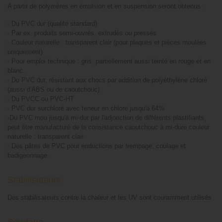
A partir de polymères en émulsion et en suspension seront obtenus :
›
Du PVC dur (qualité standard)
›
Par ex. produits semi-ouvrés, extrudés ou pressés
›
Couleur naturelle : transparent clair (pour plaques et pièces moulées
uniquement)
›
Pour emploi technique : gris, partiellement aussi teinté en rouge et en
blanc.
›
Du PVC dur, résistant aux chocs par addition de polyéthylène chloré
(aussi d'ABS ou de caoutchouc)
›
Du PVCC ou PVC-HT
›
PVC dur surchloré avec teneur en chlore jusqu'à 64%
›
Du PVC mou jusqu'à mi-dur par l'adjonction de différents plastifiants,
peut être manufacturé de la consistance caoutchouc à mi-dure couleur
naturelle : transparent clair
›
Des pâtes de PVC pour enductions par trempage, coulage et
badigeonnage.
Stabilisateurs
Des stabilisateurs contre la chaleur et les UV sont couramment utilisés.
Soudage