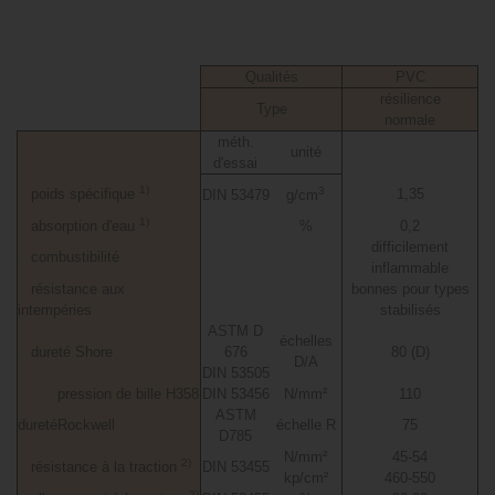
Qualités
PVC
résilience
Type
normale
méth.
unité
d'essai
1)
3
poids spécifique
1,35
DIN 53479
g/cm
1)
absorption d'eau
%
0,2
difficilement
combustibilité
inflammable
résistance aux
bonnes pour types
intempéries
stabilisés
ASTM D
échelles
dureté Shore
676
80 (D)
D/A
DIN 53505
pression de bille H358
DIN 53456
N/mm²
110
ASTM
dureté
Rockwell
échelle R
75
D785
N/mm²
45-54
2)
résistance à la traction
DIN 53455
kp/cm²
460-550
2)