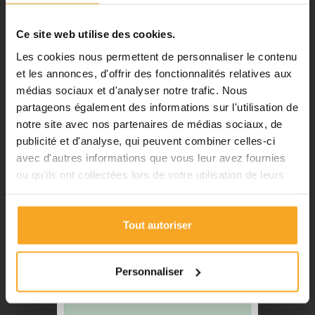
Stabilité UV
Non
d'été. Vous pouvez continuer à
Poids au m2
7.25
passer vos commandes sur notre
Ce site web utilise des cookies.
site pendant cette période.
Tolérance sur l'épaisseur
+/- 5%
Les cookies nous permettent de personnaliser le contenu
Transmission lumineuse
00%
et les annonces, d'offrir des fonctionnalités relatives aux
médias sociaux et d'analyser notre trafic. Nous
ℹ️
partageons également des informations sur l'utilisation de
CARACTÉRISTIQUES TECHNIQUES DU PVC RIGIDE
notre site avec nos partenaires de médias sociaux, de
Planification et expédition de vos
commandes :
publicité et d'analyse, qui peuvent combiner celles-ci
PVC CHLORURE DE POLYVINYLE
avec d'autres informations que vous leur avez fournies
•
Commandes classiques :
ou qu'ils ont collectées lors de votre utilisation de leurs
Celles passées à partir du 06
Connu sous les désignations commerciales suivantes :
services.
août seront traitées dès notre
®
SIMONA
PVC
®
TROVIDUR
retour à compter du 24 août.
®
ROCHLING
Tout autoriser
•
Découpes avec finitions :
En
raison des délais de fabrication,
Propriétés et caractéristiques
les commandes passées à partir
Personnaliser
Le PVC, un thermoplaste amorphe doué de toute une série de
du 06 août seront traitées à
propriétés intéressantes, appartient au groupe des plastiques
compter du 31 août.
techniques quantitativement les plus utilisés