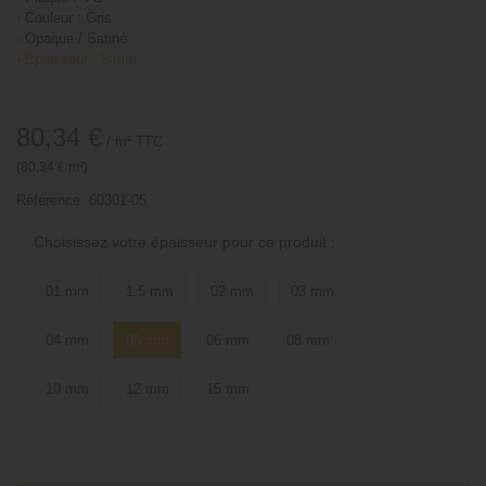
›
Couleur : Gris
›
Opaque / Satiné
›
Épaisseur : 5 mm
80,34 €
/ m²
TTC
(80,34 € m²)
Référence:
60301-05
Choisissez votre épaisseur pour ce produit :
01 mm
1.5 mm
02 mm
03 mm
04 mm
05 mm
06 mm
08 mm
10 mm
12 mm
15 mm