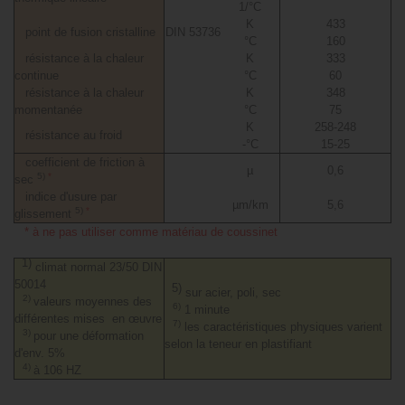
1/°C
K
433
point de fusion cristalline
DIN 53736
°C
160
résistance à la chaleur
K
333
continue
°C
60
résistance à la chaleur
K
348
momentanée
°C
75
K
258-248
résistance au froid
-°C
15-25
coefficient de friction à
µ
0,6
5)
*
sec
indice d'usure par
µm/km
5,6
5)
*
glissement
* à ne pas utiliser comme matériau de coussinet
1)
climat normal 23/50 DIN
50014
5)
sur acier, poli, sec
2)
valeurs moyennes des
6)
1 minute
différentes mises en œuvre
7)
les caractéristiques physiques varient
3)
pour une déformation
selon la teneur en plastifiant
d'env. 5%
4)
à 106 HZ