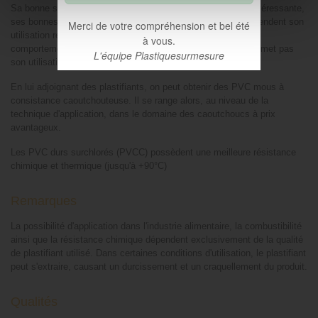
Sa bonne solidité mécanique, sa résistance chimique très intéressante,
ses bonnes propriétés diélectriques et son prix avantageux rendent son
Merci de votre compréhension et bel été
utilisation recommandable dans de très nombreux cas. Son
à vous.
comportement plutôt défavorable pour la friction à sec ne permet pas
L'équipe Plastiquesurmesure
son utilisation comme matériau de glissement.
En lui adjoignant des plastifiants, on peut obtenir des PVC mous à
consistance caoutchouteuse. Il se range alors, au niveau de la
technique d'application, dans le domaine des caoutchoucs à prix
avantageux.
Les PVC durs surchlorés (PVCC) possèdent une meilleure résistance
chimique et thermique (jusqu'à +90°C)
Remarques
La possibilité d'application dans l'industrie alimentaire, la combustibilité
ainsi que la résistance chimique dépendent exclusivement de la qualité
de plastifiant utilisé. Dans certaines conditions d'utilisation, le plastifiant
peut s'extraire, causant un durcissement et un craquellement du produit.
Qualités