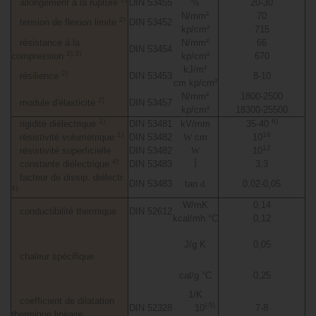
allongement à la rupture
DIN 53455
%
20-30
N/mm²
70
2)
tension de flexion limite
DIN 53452
kp/cm²
715
résistance à la
N/mm²
66
DIN 53454
2) 3)
compression
kp/cm²
670
kJ/m²
2)
résilience
DIN 53453
8-10
cm kp/cm²
N/mm²
1800-2500
2)
module d'élasticité
DIN 53457
kp/cm²
18300-25500
1)
6)
rigidité diélectrique
DIN 53481
kV/mm
35-40
1)
16
résistivité volumétrique
DIN 53482
W
cm
10
12
résistivité superficielle
DIN 53482
W
10
4)
constante diélectrique
DIN 53483
Î
3,3
facteur de dissip. diélectr.
DIN 53483
tan
d
0,02-0,05
4)
W/mK
0,14
conductibilité thermique
DIN 52612
kcal/mh °C
0,12
J/g K
0,05
chaleur spécifique
cal/g °C
0,25
1/K
coefficient de dilatation
(-5)
DIN 52328
10
7-8
thermique linéaire