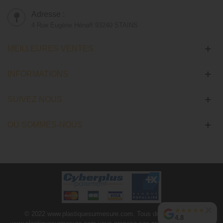
Adresse :
4 Rue Eugène Hénaff 93240 STAINS
MEILLEURES VENTES
INFORMATIONS
SUIVEZ NOUS
OÙ SOMMES-NOUS
★
★
★
★
★
© 2022 www.plastiquesurmesure.com. Tous droits réservés |
4.8