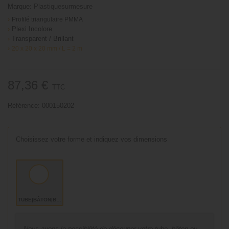
Marque:
Plastiquesurmesure
›
Profilé triangulaire PMMA
›
Plexi Incolore
›
Transparent / Brillant
›
20 x 20 x 20 mm / L = 2 m
87,36 €
TTC
Référence:
000150202
Choisissez votre forme et indiquez vos dimensions
TUBE|BÂTON|BARRE
Nous avons la possibilité de découper votre tube, bâton ou