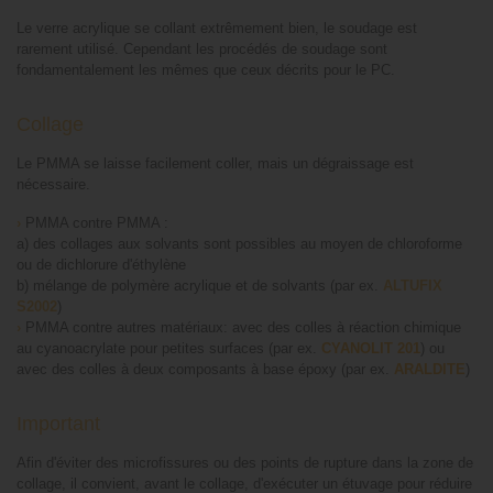
Le verre acrylique se collant extrêmement bien, le soudage est
rarement utilisé. Cependant les procédés de soudage sont
fondamentalement les mêmes que ceux décrits pour le PC.
Collage
Le PMMA se laisse facilement coller, mais un dégraissage est
nécessaire.
›
PMMA contre PMMA :
a) des collages aux solvants sont possibles au moyen de chloroforme
ou de dichlorure d'éthylène
b) mélange de polymère acrylique et de solvants (par ex.
ALTUFIX
S2002
)
›
PMMA contre autres matériaux: avec des colles à réaction chimique
au cyanoacrylate pour petites surfaces (par ex.
CYANOLIT 201
) ou
avec des colles à deux composants à base époxy (par ex.
ARALDITE
)
Important
Afin d'éviter des microfissures ou des points de rupture dans la zone de
collage, il convient, avant le collage, d'exécuter un étuvage pour réduire