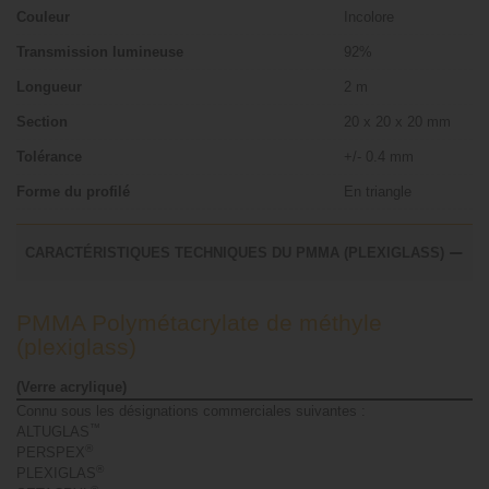
Couleur
Incolore
Transmission lumineuse
92%
Longueur
2 m
Section
20 x 20 x 20 mm
Tolérance
+/- 0.4 mm
Forme du profilé
En triangle
CARACTÉRISTIQUES TECHNIQUES DU PMMA (PLEXIGLASS)
PMMA Polymétacrylate de méthyle
(plexiglass)
(Verre acrylique)
Connu sous les désignations commerciales suivantes :
™
ALTUGLAS
®
PERSPEX
®
PLEXIGLAS