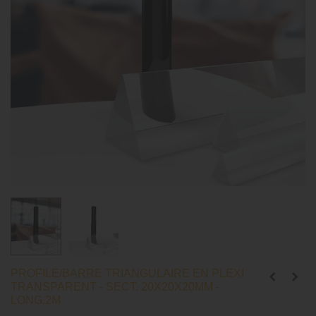
PROFILÉ/BARRE TRIANGULAIRE EN PLEXI
TRANSPARENT - SECT. 20X20X20MM -
LONG.2M