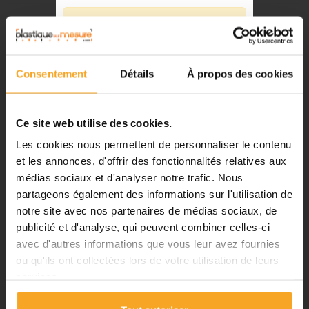
16,68 €
⚠️
TTC
Fermeture du 08 août au 23 août
Référence:
810397226
inclus
Consentement
Détails
À propos des cookies
Notre équipe prend ses congés
-
+
d'été. Vous pouvez continuer à
passer vos commandes sur notre
Ce site web utilise des cookies.
Ajouter au panier
site pendant cette période.
Les cookies nous permettent de personnaliser le contenu
et les annonces, d'offrir des fonctionnalités relatives aux
médias sociaux et d'analyser notre trafic. Nous
ℹ️
partageons également des informations sur l'utilisation de
DESCRIPTION
notre site avec nos partenaires de médias sociaux, de
Planification et expédition de vos
commandes :
publicité et d'analyse, qui peuvent combiner celles-ci
avec d'autres informations que vous leur avez fournies
•
Commandes classiques :
Tapis de décors vert 4 nuances
ou qu'ils ont collectées lors de votre utilisation de leurs
Celles passées à partir du 06
- pour maquette
services.
août seront traitées dès notre
retour à compter du 24 août.
Tapis de décors pour maquettes en rouleau de 1000 x 800 mm de