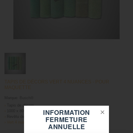
TAPIS DE DÉCORS VERT 4 NUANCES - POUR
MAQUETTE
Marque:
Busch®
›
Tapis de décors
INFORMATION
›
1000 x 800 mm
›
Revêtu de flocage
FERMETURE
›
Vert 4 nuances
ANNUELLE