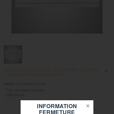
TUILE MÉCANIQUE 1/33 - 520X330 MM - TOITURE
À PEINDRE POUR MAQUETTE
Marque:
Plastiquesurmesure
›
Tuile mécanique à peindre
›
520x330 mm
›
1/33
INFORMATION
FERMETURE