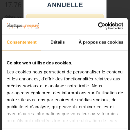
ANNUELLE
17,76 €
TTC
Référence:
8433M
⚠️
Fermeture du 08 août au 23 août
-
+
inclus
Consentement
Détails
À propos des cookies
Notre équipe prend ses congés
Ajouter au panier
d'été. Vous pouvez continuer à
passer vos commandes sur notre
Ce site web utilise des cookies.
site pendant cette période.
Les cookies nous permettent de personnaliser le contenu
et les annonces, d'offrir des fonctionnalités relatives aux
DESCRIPTION
médias sociaux et d'analyser notre trafic. Nous
ℹ️
partageons également des informations sur l'utilisation de
Tuile mécanique 1/33 - 520x330
notre site avec nos partenaires de médias sociaux, de
Planification et expédition de vos
commandes :
publicité et d'analyse, qui peuvent combiner celles-ci
mm - Toiture à peindre pour
avec d'autres informations que vous leur avez fournies
•
Commandes classiques :
maquette
ou qu'ils ont collectées lors de votre utilisation de leurs
Celles passées à partir du 06
services.
août seront traitées dès notre