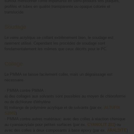
surtout mentionner l'offre importante en semi-produits tels plaques,
profilés et tubes en qualité transparente ou opaque colorée et
translucide.
Soudage
Le verre acrylique se collant extrêmement bien, le soudage est
rarement utilisé. Cependant les procédés de soudage sont
fondamentalement les mêmes que ceux décrits pour le PC.
Collage
Le PMMA se laisse facilement coller, mais un dégraissage est
nécessaire.
›
PMMA contre PMMA :
a) des collages aux solvants sont possibles au moyen de chloroforme
ou de dichlorure d'éthylène
b) mélange de polymère acrylique et de solvants (par ex.
ALTUFIX
S2002
)
›
PMMA contre autres matériaux: avec des colles à réaction chimique
au cyanoacrylate pour petites surfaces (par ex.
CYANOLIT 201
) ou
avec des colles à deux composants à base époxy (par ex.
ARALDITE
)