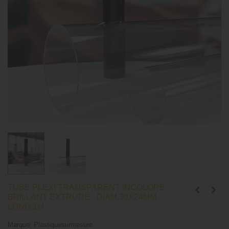
TUBE PLEXI TRANSPARENT INCOLORE
BRILLANT EXTRUDÉ - DIAM.30X24MM -
LONG.1M
Marque:
Plastiquesurmesure