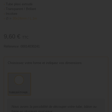
›
Tube plexi extrudé
›
Transparent / Brillant
›
Incolore
›
∅ =
30x24mm / L.1m
9,60 €
TTC
Référence:
00014030241
Choisissez votre forme et indiquez vos dimensions
TUBE|BÂTON|BARRE
Nous avons la possibilité de découper votre tube, bâton ou
barre en plusieurs morceaux,