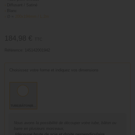
›
Diffusant / Satiné
›
Blanc
›
∅ =
200x194mm / L.2m
184,98 €
TTC
Référence:
145142001942
Choisissez votre forme et indiquez vos dimensions
TUBE|BÂTON|BARRE
Nous avons la possibilité de découper votre tube, bâton ou
barre en plusieurs morceaux,
(découpe brute de scie et droite perpendiculaire