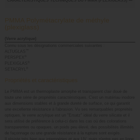
CARACTÉRISTIQUES TECHNIQUES DU PMMA (PLEXIGLASS)
PMMA Polymétacrylate de méthyle
(plexiglass)
(Verre acrylique)
Connu sous les désignations commerciales suivantes :
™
ALTUGLAS
®
PERSPEX
®
PLEXIGLAS
®
SETACRYL
Propriétés et caractéristiques
Le PMMA est un thermoplaste amorphe et transparent clair doué de
toute une série de propriétés caractéristiques. C'est un matériau inodore
aux dimensions stables et à grande dureté de surface, ce qui garantit
une excellente résistance à l'abrasion. Vu ses remarquables propriétés
optiques, le verre acrylique est un "Ersatz" idéal du verre silicate et il
sera utilisé de préférence à celui-ci dans les cas où des colorations
transparentes ou opaques, un poids peu élevé, des possibilités illimités
de façonnage ou une grande résistance à la rupture sont exigés.
Il résiste très bien aux intempéries et aux UV, mais n'entre pas en ligne