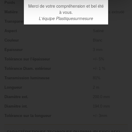
Poids
4.420 kg
Merci de votre compréhension et bel été
à vous.
Matière
Plexiglass extrudé
L'équipe Plastiquesurmesure
Transparence
Diffusant
Aspect
Satiné
Couleur
Blanc
Epaisseur
3 mm
Tolérance sur l'épaisseur
+/- 5%
Tolérance Diam. extérieur
+/- 1 %
Transmission lumineuse
81%
Longueur
2 m
Diamètre ext.
200.0 mm
Diamètre int.
194.0 mm
Tolérance sur la longueur
+/- 3mm