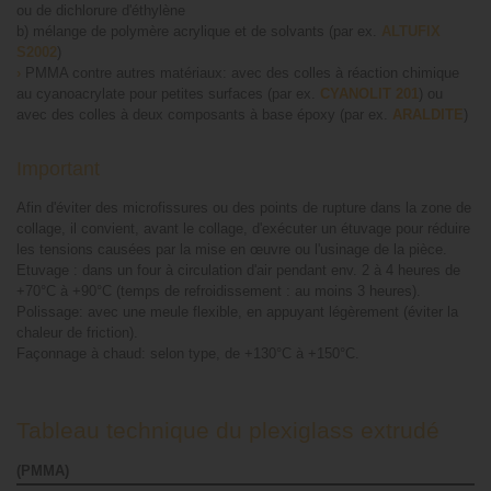
ou de dichlorure d'éthylène
b) mélange de polymère acrylique et de solvants (par ex.
ALTUFIX
S2002
)
›
PMMA contre autres matériaux: avec des colles à réaction chimique
au cyanoacrylate pour petites surfaces (par ex.
CYANOLIT 201
) ou
avec des colles à deux composants à base époxy (par ex.
ARALDITE
)
Important
Afin d'éviter des microfissures ou des points de rupture dans la zone de
collage, il convient, avant le collage, d'exécuter un étuvage pour réduire
les tensions causées par la mise en œuvre ou l'usinage de la pièce.
Etuvage : dans un four à circulation d'air pendant env. 2 à 4 heures de
+70°C à +90°C (temps de refroidissement : au moins 3 heures).
Polissage: avec une meule flexible, en appuyant légèrement (éviter la
chaleur de friction).
Façonnage à chaud: selon type, de +130°C à +150°C.
Tableau technique du plexiglass extrudé
(PMMA)