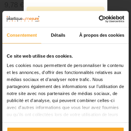
9,78 €
TTC
⚠️
Référence:
85540801
Fermeture du 08 août au 23 août
inclus
-
+
Consentement
Détails
À propos des cookies
Notre équipe prend ses congés
d'été. Vous pouvez continuer à
Ajouter au panier
passer vos commandes sur notre
Ce site web utilise des cookies.
site pendant cette période.
Les cookies nous permettent de personnaliser le contenu
et les annonces, d'offrir des fonctionnalités relatives aux
médias sociaux et d'analyser notre trafic. Nous
DESCRIPTION
ℹ️
partageons également des informations sur l'utilisation de
notre site avec nos partenaires de médias sociaux, de
Planification et expédition de vos
Tube laiton - Diam. 8 mm
commandes :
publicité et d'analyse, qui peuvent combiner celles-ci
avec d'autres informations que vous leur avez fournies
•
Commandes classiques :
Tube en laiton pour maquettistes professionnels et amateurs.
ou qu'ils ont collectées lors de votre utilisation de leurs
Celles passées à partir du 06
services.
août seront traitées dès notre
retour à compter du 24 août.