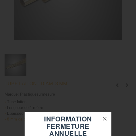
TUBE LAITON - DIAM. 8 MM
Marque:
Plastiquesurmesure
›
Tube laiton
›
Longueur de 1 mètre
›
Épaisseur 5/10
INFORMATION
›
8 mm de diamètre
FERMETURE
ANNUELLE