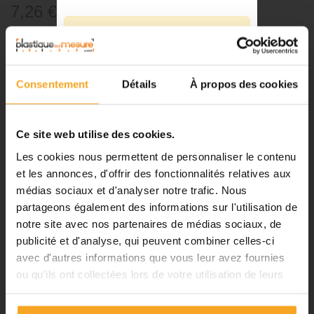
7,26 €
TTC
⚠️
Référence:
85741101
Fermeture du 08 août au 23 août
inclus
-
+
Consentement
Détails
À propos des cookies
Notre équipe prend ses congés
d'été. Vous pouvez continuer à
Ajouter au panier
passer vos commandes sur notre
Ce site web utilise des cookies.
site pendant cette période.
Les cookies nous permettent de personnaliser le contenu
et les annonces, d'offrir des fonctionnalités relatives aux
médias sociaux et d'analyser notre trafic. Nous
DESCRIPTION
ℹ️
partageons également des informations sur l'utilisation de
notre site avec nos partenaires de médias sociaux, de
Planification et expédition de vos
Tube aluminium - Diam. 11 mm
commandes :
publicité et d'analyse, qui peuvent combiner celles-ci
avec d'autres informations que vous leur avez fournies
•
Commandes classiques :
Tube en aluminium pour maquettistes professionnels et amateurs.
ou qu'ils ont collectées lors de votre utilisation de leurs
Celles passées à partir du 06
services.
août seront traitées dès notre
retour à compter du 24 août.