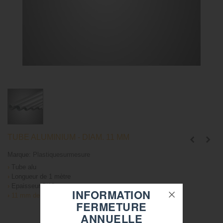
TUBE ALUMINIUM - DIAM. 11 MM
Marque:
Plastiquesurmesure
›
Tube alu
›
Longueur de 1 mètre
›
Epaisseur 5/10
INFORMATION
›
11 mm de diamètre
FERMETURE
ANNUELLE